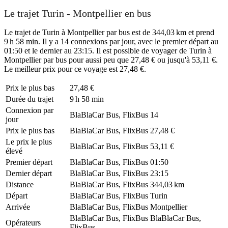
Le trajet Turin - Montpellier en bus
Le trajet de Turin à Montpellier par bus est de 344,03 km et prend
9 h 58 min. Il y a 14 connexions par jour, avec le premier départ au
01:50 et le dernier au 23:15. Il est possible de voyager de Turin à
Montpellier par bus pour aussi peu que 27,48 € ou jusqu'à 53,11 €.
Le meilleur prix pour ce voyage est 27,48 €.
Prix ​​le plus bas
27,48 €
Durée du trajet
9 h 58 min
Connexion par
BlaBlaCar Bus, FlixBus
14
jour
Prix ​​le plus bas
BlaBlaCar Bus, FlixBus
27,48 €
Le prix le plus
BlaBlaCar Bus, FlixBus
53,11 €
élevé
Premier départ
BlaBlaCar Bus, FlixBus
01:50
Dernier départ
BlaBlaCar Bus, FlixBus
23:15
Distance
BlaBlaCar Bus, FlixBus
344,03 km
Départ
BlaBlaCar Bus, FlixBus
Turin
Arrivée
BlaBlaCar Bus, FlixBus
Montpellier
BlaBlaCar Bus, FlixBus
BlaBlaCar Bus,
Opérateurs
FlixBus