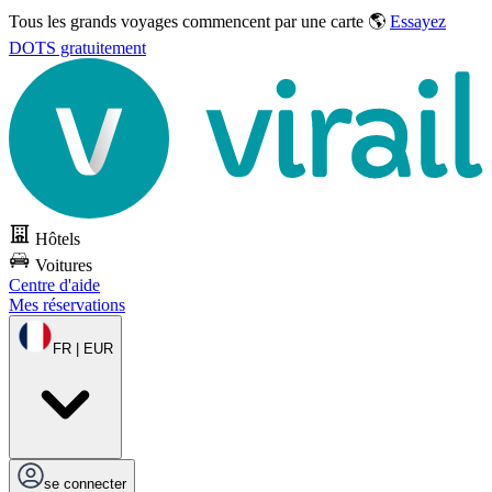
Tous les grands voyages commencent par une carte 🌎
Essayez
DOTS gratuitement
Hôtels
Voitures
Centre d'aide
Mes réservations
FR | EUR
se connecter