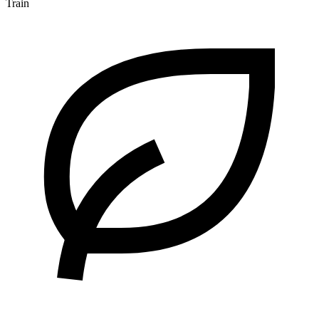
Train