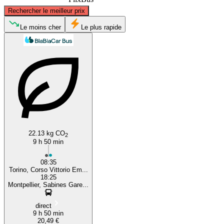
©
CARTO
, ©
OpenStreetMap
contributors
Rechercher le meilleur prix
Le moins cher
Le plus rapide
Turin
Montpellier
22.13 kg CO
2
9 h 50 min
08:35
Torino, Corso Vittorio Em...
18:25
Montpellier, Sabines Gare...
direct
9 h 50 min
20,49 €