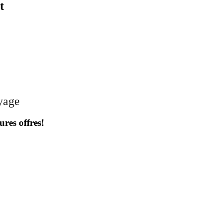
t
oyage
ures offres!