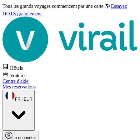
Tous les grands voyages commencent par une carte 🌎
Essayez
DOTS gratuitement
Hôtels
Voitures
Centre d'aide
Mes réservations
FR | EUR
se connecter