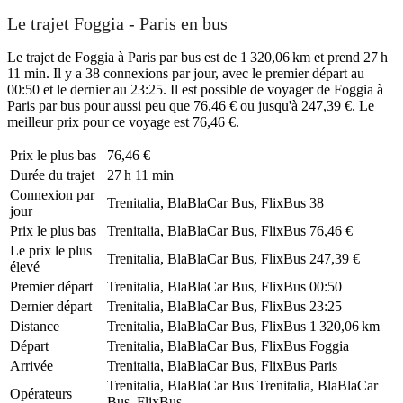
Le trajet Foggia - Paris en bus
Le trajet de Foggia à Paris par bus est de 1 320,06 km et prend 27 h
11 min. Il y a 38 connexions par jour, avec le premier départ au
00:50 et le dernier au 23:25. Il est possible de voyager de Foggia à
Paris par bus pour aussi peu que 76,46 € ou jusqu'à 247,39 €. Le
meilleur prix pour ce voyage est 76,46 €.
Prix ​​le plus bas
76,46 €
Durée du trajet
27 h 11 min
Connexion par
Trenitalia, BlaBlaCar Bus, FlixBus
38
jour
Prix ​​le plus bas
Trenitalia, BlaBlaCar Bus, FlixBus
76,46 €
Le prix le plus
Trenitalia, BlaBlaCar Bus, FlixBus
247,39 €
élevé
Premier départ
Trenitalia, BlaBlaCar Bus, FlixBus
00:50
Dernier départ
Trenitalia, BlaBlaCar Bus, FlixBus
23:25
Distance
Trenitalia, BlaBlaCar Bus, FlixBus
1 320,06 km
Départ
Trenitalia, BlaBlaCar Bus, FlixBus
Foggia
Arrivée
Trenitalia, BlaBlaCar Bus, FlixBus
Paris
Trenitalia, BlaBlaCar Bus
Trenitalia, BlaBlaCar
Opérateurs
Bus, FlixBus