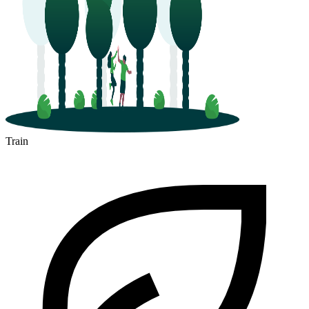
Train