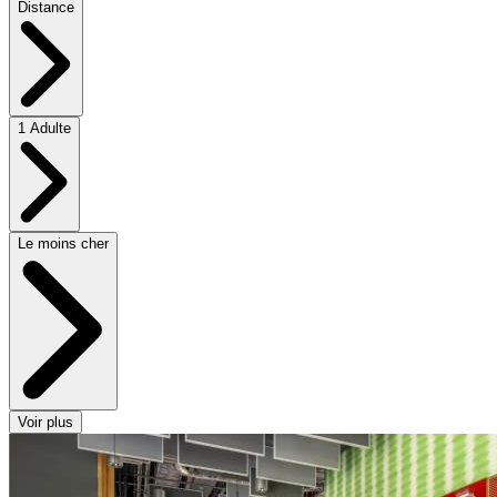
Distance
1 Adulte
Le moins cher
Voir plus