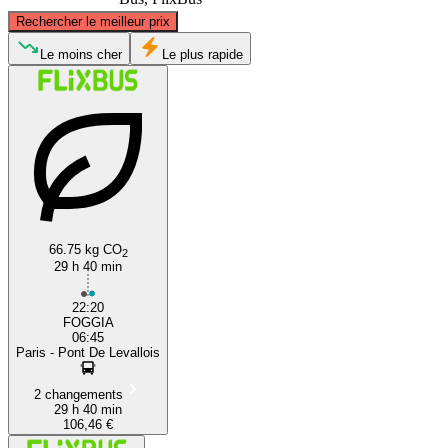
©
CARTO
, ©
OpenStreetMap
contributors
Rechercher le meilleur prix
Paris
Le moins cher
Le plus rapide
66.75 kg CO
Foggia
2
29 h 40 min
22:20
FOGGIA
06:45
Paris - Pont De Levallois
2 changements
29 h 40 min
106,46 €