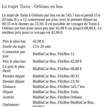
Le trajet Turin - Orléans en bus
Le trajet de Turin à Orléans par bus est de 543,7 km et prend 15 h
20 min. Il y a 12 connexions par jour, avec le premier départ au
00:35 et le dernier au 23:30. Il est possible de voyager de Turin à
Orléans par bus pour aussi peu que 42,98 € ou jusqu'à 68,86 €. Le
meilleur prix pour ce voyage est 42,98 €.
Prix ​​le plus bas
42,98 €
Durée du trajet
15 h 20 min
Connexion par
BlaBlaCar Bus, FlixBus
12
jour
Prix ​​le plus bas
BlaBlaCar Bus, FlixBus
42,98 €
Le prix le plus
BlaBlaCar Bus, FlixBus
68,86 €
élevé
Premier départ
BlaBlaCar Bus, FlixBus
00:35
Dernier départ
BlaBlaCar Bus, FlixBus
23:30
Distance
BlaBlaCar Bus, FlixBus
543,7 km
Départ
BlaBlaCar Bus, FlixBus
Turin
Arrivée
BlaBlaCar Bus, FlixBus
Orléans
BlaBlaCar Bus, FlixBus
BlaBlaCar Bus,
Opérateurs
FlixBus