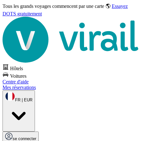
Tous les grands voyages commencent par une carte 🌎
Essayez
DOTS gratuitement
Hôtels
Voitures
Centre d'aide
Mes réservations
FR | EUR
se connecter