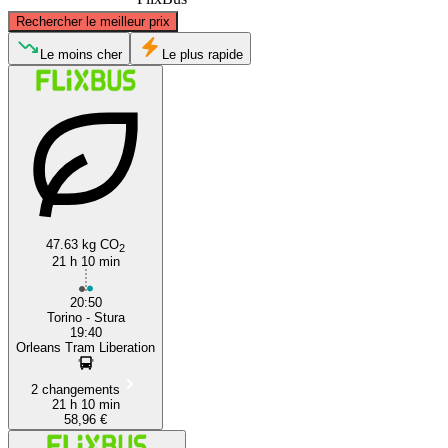
©
CARTO
, ©
OpenStreetMap
contributors
Rechercher le meilleur prix
Orléans
Le moins cher
Le plus rapide
47.63 kg CO
2
Turin
21 h 10 min
20:50
Torino - Stura
19:40
Orleans Tram Liberation
2 changements
21 h 10 min
58,96 €