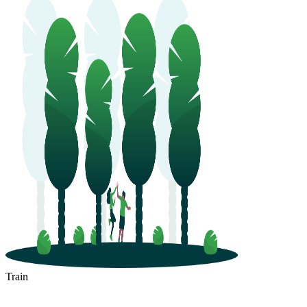
Train