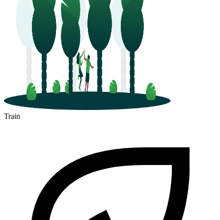
Train