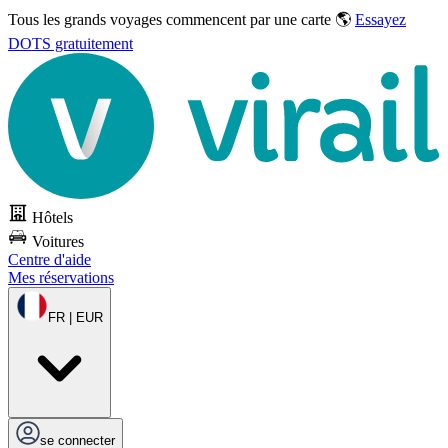
Tous les grands voyages commencent par une carte 🌎
Essayez
DOTS gratuitement
Hôtels
Voitures
Centre d'aide
Mes réservations
FR | EUR
se connecter