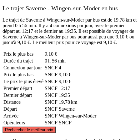
Le trajet Saverne - Wingen-sur-Moder en bus
Le trajet de Saverne à Wingen-sur-Moder par bus est de 19,78 km et
prend 0 h 56 min. Il y a 4 connexions par jour, avec le premier
départ au 12:17 et le dernier au 19:35. Il est possible de voyager de
Saverne à Wingen-sur-Moder par bus pour aussi peu que 9,10 € ou
jusqu'à 9,10 €. Le meilleur prix pour ce voyage est 9,10 €.
Prix ​​le plus bas
9,10 €
Durée du trajet
0 h 56 min
Connexion par jour
SNCF
4
Prix ​​le plus bas
SNCF
9,10 €
Le prix le plus élevé
SNCF
9,10 €
Premier départ
SNCF
12:17
Dernier départ
SNCF
19:35
Distance
SNCF
19,78 km
Départ
SNCF
Saverne
Arrivée
SNCF
Wingen-sur-Moder
Opérateurs
SNCF
SNCF
©
CARTO
, ©
OpenStreetMap
contributors
Rechercher le meilleur prix
Wingen-sur-Moder