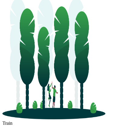
Train