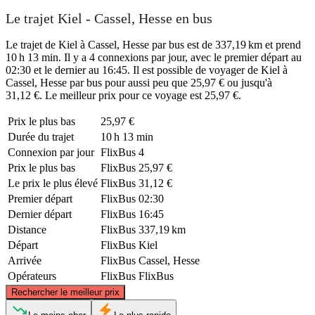
Le trajet Kiel - Cassel, Hesse en bus
Le trajet de Kiel à Cassel, Hesse par bus est de 337,19 km et prend
10 h 13 min. Il y a 4 connexions par jour, avec le premier départ au
02:30 et le dernier au 16:45. Il est possible de voyager de Kiel à
Cassel, Hesse par bus pour aussi peu que 25,97 € ou jusqu'à
31,12 €. Le meilleur prix pour ce voyage est 25,97 €.
Prix ​​le plus bas
25,97 €
Durée du trajet
10 h 13 min
Connexion par jour
FlixBus
4
Prix ​​le plus bas
FlixBus
25,97 €
Le prix le plus élevé
FlixBus
31,12 €
Premier départ
FlixBus
02:30
Dernier départ
FlixBus
16:45
Distance
FlixBus
337,19 km
Départ
FlixBus
Kiel
Arrivée
FlixBus
Cassel, Hesse
Opérateurs
FlixBus
FlixBus
©
CARTO
, ©
OpenStreetMap
contributors
Rechercher le meilleur prix
Kiel