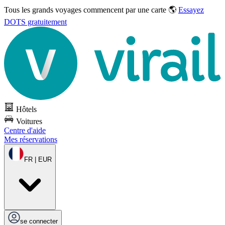
Tous les grands voyages commencent par une carte 🌎
Essayez
DOTS gratuitement
Hôtels
Voitures
Centre d'aide
Mes réservations
FR | EUR
se connecter