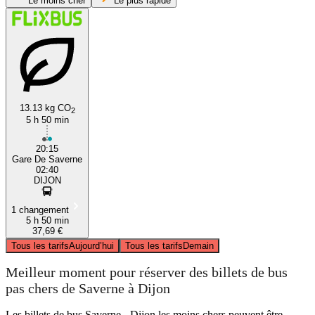
Le moins cher
Le plus rapide
13.13 kg CO
2
5 h 50 min
Dijon
20:15
Gare De Saverne
02:40
DIJON
1 changement
5 h 50 min
37,69 €
Tous les tarifs
Aujourd’hui
Tous les tarifs
Demain
Meilleur moment pour réserver des billets de bus
pas chers de Saverne à Dijon
Les billets de bus Saverne - Dijon les moins chers peuvent être