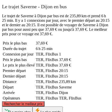
Le trajet Saverne - Dijon en bus
Le trajet de Saverne à Dijon par bus est de 235,89 km et prend 6 h
25 min. Il y a 1 connexions par jour, avec le premier départ au 20:15
et le dernier au 20:15. Il est possible de voyager de Saverne à Dijon
par bus pour aussi peu que 37,69 € ou jusqu'à 37,69 €. Le meilleur
prix pour ce voyage est 37,69 €.
Prix ​​le plus bas
37,69 €
Durée du trajet
6 h 25 min
Connexion par jour
TER, FlixBus
1
Prix ​​le plus bas
TER, FlixBus
37,69 €
Le prix le plus élevé
TER, FlixBus
37,69 €
Premier départ
TER, FlixBus
20:15
Dernier départ
TER, FlixBus
20:15
Distance
TER, FlixBus
235,89 km
Départ
TER, FlixBus
Saverne
Arrivée
TER, FlixBus
Dijon
Opérateurs
TER, FlixBus
TER, FlixBus
©
CARTO
, ©
OpenStreetMap
contributors
Rechercher le meilleur prix
Saverne