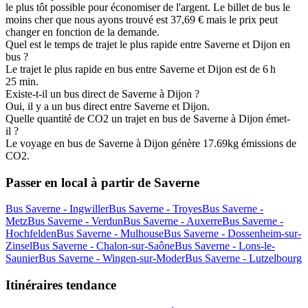
le plus tôt possible pour économiser de l'argent. Le billet de bus le
moins cher que nous ayons trouvé est 37,69 € mais le prix peut
changer en fonction de la demande.
Quel est le temps de trajet le plus rapide entre Saverne et Dijon en
bus ?
Le trajet le plus rapide en bus entre Saverne et Dijon est de 6 h
25 min.
Existe-t-il un bus direct de Saverne à Dijon ?
Oui, il y a un bus direct entre Saverne et Dijon.
Quelle quantité de CO2 un trajet en bus de Saverne à Dijon émet-
il ?
Le voyage en bus de Saverne à Dijon génère 17.69kg émissions de
CO2.
Passer en local à partir de Saverne
Bus Saverne - Ingwiller
Bus Saverne - Troyes
Bus Saverne -
Metz
Bus Saverne - Verdun
Bus Saverne - Auxerre
Bus Saverne -
Hochfelden
Bus Saverne - Mulhouse
Bus Saverne - Dossenheim-sur-
Zinsel
Bus Saverne - Chalon-sur-Saône
Bus Saverne - Lons-le-
Saunier
Bus Saverne - Wingen-sur-Moder
Bus Saverne - Lutzelbourg
Itinéraires tendance