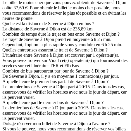
Le billet le moins cher que vous pouvez obtenir de Saverne à Dijon
coûte 37,69 €. Pour obtenir le billet le moins cher possible, nous
vous recommandons de réserver le plus tôt possible et en évitant les
heures de pointe.
Quelle est la distance de Saverne à Dijon en bus ?
La distance de Saverne à Dijon est de 235,89 km.
Combien de temps dure le trajet en bus entre Saverne et Dijon ?
Le trajet de Saverne à Dijon prend en moyenne 6 h 25 min.
Cependant, l'option la plus rapide vous y conduira en 6 h 25 min.
Quelles entreprises assurent le trajet de Saverne à Dijon ?
L'itinéraire entre Saverne à Dijon est couvert par 1 opérateur(s).
Vous pouvez trouver sur Virail ce(s) opérateur(s) qui fournissent des
services sur cet itinéraire: TER et FlixBus
Combien de bus parcourent par jour de Saverne à Dijon ?
De Saverne à Dijon, il y a en moyenne 1 connexion(s) par jour.
À quelle heure le premier bus part-il de Saverne à Dijon ?
Le premier bus de Saverne à Dijon part à 20:15. Dans tous les cas,
assurez-vous de vérifier les horaires avec nous le jour du départ, car
ils peuvent varier.
À quelle heure part le dernier bus de Saverne à Dijon ?
Le dernier bus de Saverne à Dijon part à 20:15. Dans tous les cas,
assurez-vous de vérifier les horaires avec nous le jour du départ, car
ils peuvent varier.
Dois-je réserver mon billet de Saverne à Dijon à l'avance ?
Si vous le pouvez, nous vous recommandons de réserver vos billets