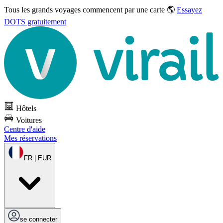
Tous les grands voyages commencent par une carte 🌎
Essayez
DOTS gratuitement
Hôtels
Voitures
Centre d'aide
Mes réservations
FR | EUR
se connecter