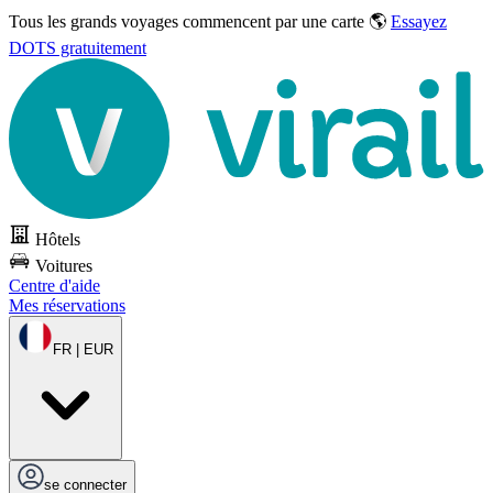
Tous les grands voyages commencent par une carte 🌎
Essayez
DOTS gratuitement
Hôtels
Voitures
Centre d'aide
Mes réservations
FR | EUR
se connecter