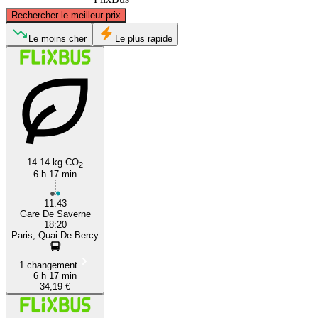
©
CARTO
, ©
OpenStreetMap
contributors
Rechercher le meilleur prix
Le moins cher
Le plus rapide
Paris
Saverne
14.14 kg CO
2
6 h 17 min
11:43
Gare De Saverne
18:20
Paris, Quai De Bercy
1 changement
6 h 17 min
34,19 €