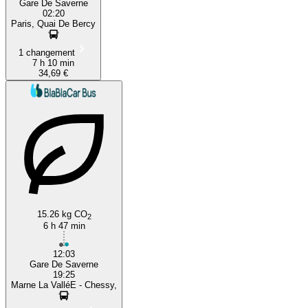
Gare De Saverne
02:20
Paris, Quai De Bercy
1 changement
7 h 10 min
34,69 €
15.26 kg CO
2
6 h 47 min
12:03
Gare De Saverne
19:25
Marne La ValléE - Chessy,