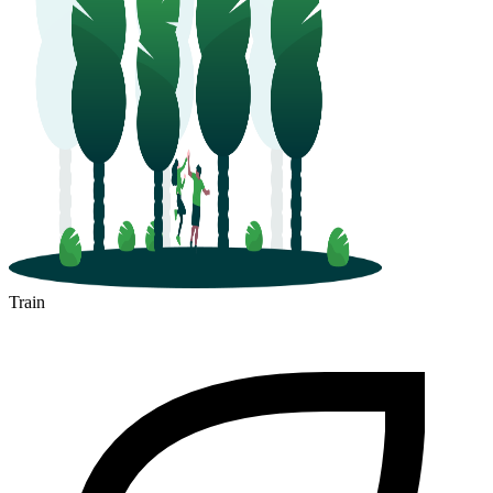
Train