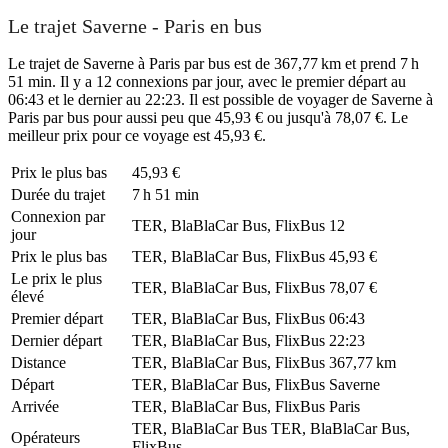
Le trajet Saverne - Paris en bus
Le trajet de Saverne à Paris par bus est de 367,77 km et prend 7 h
51 min. Il y a 12 connexions par jour, avec le premier départ au
06:43 et le dernier au 22:23. Il est possible de voyager de Saverne à
Paris par bus pour aussi peu que 45,93 € ou jusqu'à 78,07 €. Le
meilleur prix pour ce voyage est 45,93 €.
Prix ​​le plus bas
45,93 €
Durée du trajet
7 h 51 min
Connexion par
TER, BlaBlaCar Bus, FlixBus
12
jour
Prix ​​le plus bas
TER, BlaBlaCar Bus, FlixBus
45,93 €
Le prix le plus
TER, BlaBlaCar Bus, FlixBus
78,07 €
élevé
Premier départ
TER, BlaBlaCar Bus, FlixBus
06:43
Dernier départ
TER, BlaBlaCar Bus, FlixBus
22:23
Distance
TER, BlaBlaCar Bus, FlixBus
367,77 km
Départ
TER, BlaBlaCar Bus, FlixBus
Saverne
Arrivée
TER, BlaBlaCar Bus, FlixBus
Paris
TER, BlaBlaCar Bus
TER, BlaBlaCar Bus,
Opérateurs
FlixBus