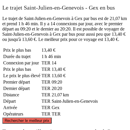
Le trajet Saint-Julien-en-Genevois - Gex en bus
Le trajet de Saint-Julien-en-Genevois à Gex par bus est de 21,07 km
et prend 1 h 46 min. Il y a 14 connexions par jour, avec le premier
départ au 09:20 et le dernier au 20:20. Il est possible de voyager de
Saint-Julien-en-Genevois à Gex par bus pour aussi peu que 13,40 €
ou jusqu'à 13,60 €. Le meilleur prix pour ce voyage est 13,40 €.
Prix ​​le plus bas
13,40 €
Durée du trajet
1 h 46 min
Connexion par jour
TER
14
Prix ​​le plus bas
TER
13,40 €
Le prix le plus élevé
TER
13,60 €
Premier départ
TER
09:20
Dernier départ
TER
20:20
Distance
TER
21,07 km
Départ
TER
Saint-Julien-en-Genevois
Arrivée
TER
Gex
Opérateurs
TER
TER
©
CARTO
, ©
OpenStreetMap
contributors
Rechercher le meilleur prix
Gex