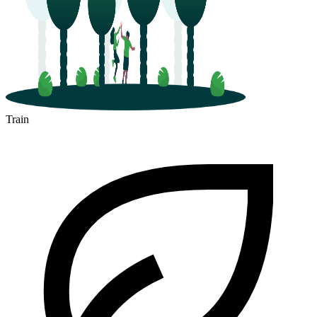
Train