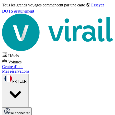
Tous les grands voyages commencent par une carte 🌎
Essayez
DOTS gratuitement
Hôtels
Voitures
Centre d'aide
Mes réservations
FR | EUR
se connecter