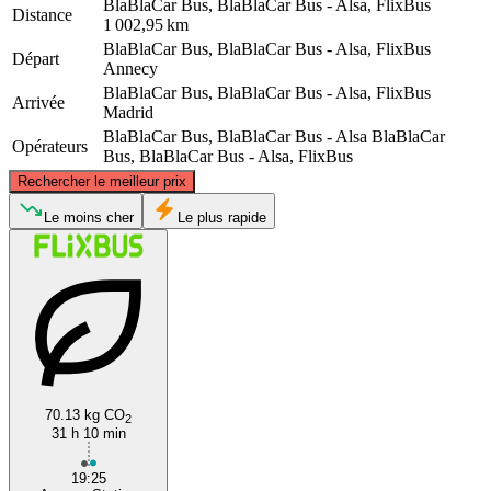
BlaBlaCar Bus, BlaBlaCar Bus - Alsa, FlixBus
Distance
1 002,95 km
BlaBlaCar Bus, BlaBlaCar Bus - Alsa, FlixBus
Départ
Annecy
BlaBlaCar Bus, BlaBlaCar Bus - Alsa, FlixBus
Arrivée
Madrid
BlaBlaCar Bus, BlaBlaCar Bus - Alsa
BlaBlaCar
Opérateurs
Bus, BlaBlaCar Bus - Alsa, FlixBus
©
CARTO
, ©
OpenStreetMap
contributors
Rechercher le meilleur prix
Annecy
Le moins cher
Le plus rapide
70.13 kg CO
2
Madrid
31 h 10 min
19:25