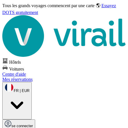
Tous les grands voyages commencent par une carte 🌎
Essayez
DOTS gratuitement
Hôtels
Voitures
Centre d'aide
Mes réservations
FR | EUR
se connecter