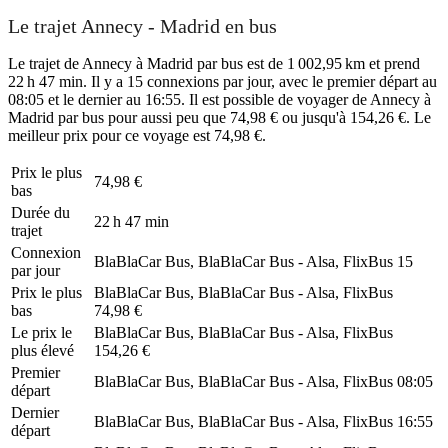
Le trajet Annecy - Madrid en bus
Le trajet de Annecy à Madrid par bus est de 1 002,95 km et prend
22 h 47 min. Il y a 15 connexions par jour, avec le premier départ au
08:05 et le dernier au 16:55. Il est possible de voyager de Annecy à
Madrid par bus pour aussi peu que 74,98 € ou jusqu'à 154,26 €. Le
meilleur prix pour ce voyage est 74,98 €.
Prix ​​le plus
74,98 €
bas
Durée du
22 h 47 min
trajet
Connexion
BlaBlaCar Bus, BlaBlaCar Bus - Alsa, FlixBus
15
par jour
Prix ​​le plus
BlaBlaCar Bus, BlaBlaCar Bus - Alsa, FlixBus
bas
74,98 €
Le prix le
BlaBlaCar Bus, BlaBlaCar Bus - Alsa, FlixBus
plus élevé
154,26 €
Premier
BlaBlaCar Bus, BlaBlaCar Bus - Alsa, FlixBus
08:05
départ
Dernier
BlaBlaCar Bus, BlaBlaCar Bus - Alsa, FlixBus
16:55
départ