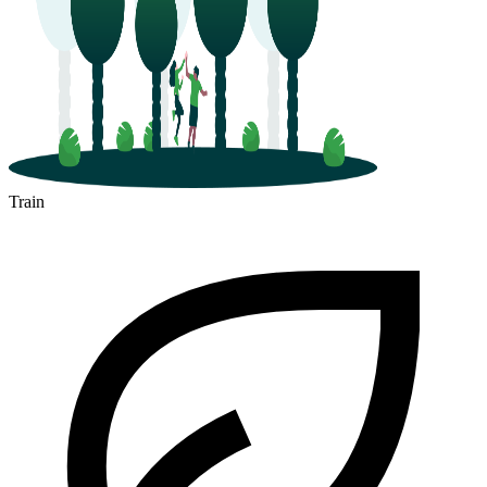
Train