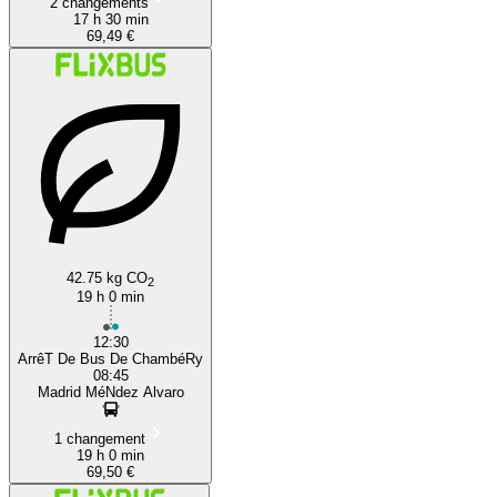
2 changements
17 h 30 min
69,49 €
42.75 kg CO
2
19 h 0 min
12:30
ArrêT De Bus De ChambéRy
08:45
Madrid MéNdez Alvaro
1 changement
19 h 0 min
69,50 €