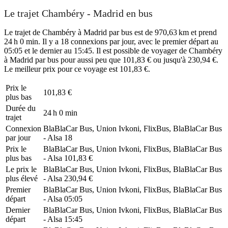
Le trajet Chambéry - Madrid en bus
Le trajet de Chambéry à Madrid par bus est de 970,63 km et prend
24 h 0 min. Il y a 18 connexions par jour, avec le premier départ au
05:05 et le dernier au 15:45. Il est possible de voyager de Chambéry
à Madrid par bus pour aussi peu que 101,83 € ou jusqu'à 230,94 €.
Le meilleur prix pour ce voyage est 101,83 €.
Prix ​​le
101,83 €
plus bas
Durée du
24 h 0 min
trajet
Connexion
BlaBlaCar Bus, Union Ivkoni, FlixBus, BlaBlaCar Bus
par jour
- Alsa
18
Prix ​​le
BlaBlaCar Bus, Union Ivkoni, FlixBus, BlaBlaCar Bus
plus bas
- Alsa
101,83 €
Le prix le
BlaBlaCar Bus, Union Ivkoni, FlixBus, BlaBlaCar Bus
plus élevé
- Alsa
230,94 €
Premier
BlaBlaCar Bus, Union Ivkoni, FlixBus, BlaBlaCar Bus
départ
- Alsa
05:05
Dernier
BlaBlaCar Bus, Union Ivkoni, FlixBus, BlaBlaCar Bus
départ
- Alsa
15:45