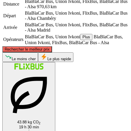
BlaBlaCar Bus, Union Ivkoni, FlixBus, BlaBlaCar Bus
Distance
- Alsa
970,63 km
BlaBlaCar Bus, Union Ivkoni, FlixBus, BlaBlaCar Bus
Départ
- Alsa
Chambéry
BlaBlaCar Bus, Union Ivkoni, FlixBus, BlaBlaCar Bus
Arrivée
- Alsa
Madrid
BlaBlaCar Bus, Union Ivkoni
BlaBlaCar Bus,
Plus
Opérateurs
Union Ivkoni, FlixBus, BlaBlaCar Bus - Alsa
©
CARTO
, ©
OpenStreetMap
contributors
Rechercher le meilleur prix
Chambéry
Le moins cher
Le plus rapide
Madrid
43.88 kg CO
2
19 h 30 min