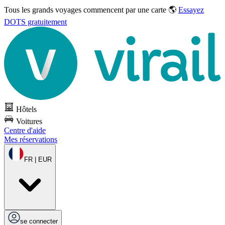
Tous les grands voyages commencent par une carte 🌎
Essayez
DOTS gratuitement
Hôtels
Voitures
Centre d'aide
Mes réservations
FR | EUR
se connecter