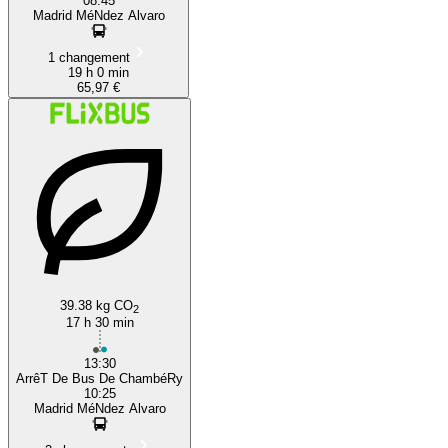
08:45
Madrid MéNdez Alvaro
1 changement
19 h 0 min
65,97 €
39.38 kg CO
2
17 h 30 min
13:30
ArrêT De Bus De ChambéRy
10:25
Madrid MéNdez Alvaro