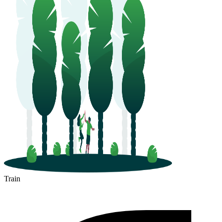
Train