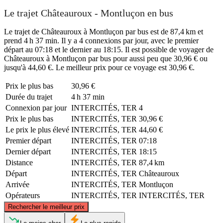
Le trajet Châteauroux - Montluçon en bus
Le trajet de Châteauroux à Montluçon par bus est de 87,4 km et
prend 4 h 37 min. Il y a 4 connexions par jour, avec le premier
départ au 07:18 et le dernier au 18:15. Il est possible de voyager de
Châteauroux à Montluçon par bus pour aussi peu que 30,96 € ou
jusqu'à 44,60 €. Le meilleur prix pour ce voyage est 30,96 €.
Prix ​​le plus bas
30,96 €
Durée du trajet
4 h 37 min
Connexion par jour
INTERCITÉS, TER
4
Prix ​​le plus bas
INTERCITÉS, TER
30,96 €
Le prix le plus élevé
INTERCITÉS, TER
44,60 €
Premier départ
INTERCITÉS, TER
07:18
Dernier départ
INTERCITÉS, TER
18:15
Distance
INTERCITÉS, TER
87,4 km
Départ
INTERCITÉS, TER
Châteauroux
Arrivée
INTERCITÉS, TER
Montluçon
Opérateurs
INTERCITÉS, TER
INTERCITÉS, TER
©
CARTO
, ©
OpenStreetMap
contributors
Rechercher le meilleur prix
Châteauroux