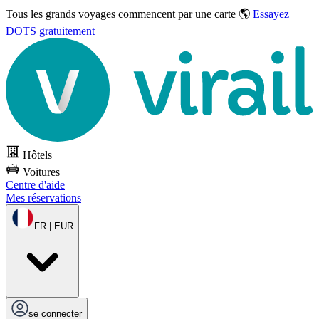
Tous les grands voyages commencent par une carte 🌎
Essayez
DOTS gratuitement
Hôtels
Voitures
Centre d'aide
Mes réservations
FR | EUR
se connecter