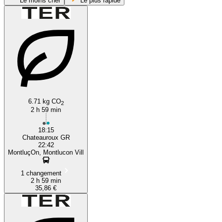
Le moins cher
Le plus rapide
Montluçon
6.71 kg CO
2
2 h 59 min
18:15
Chateauroux GR
22:42
MontluçOn, Montlucon Vill
1 changement
2 h 59 min
35,86 €