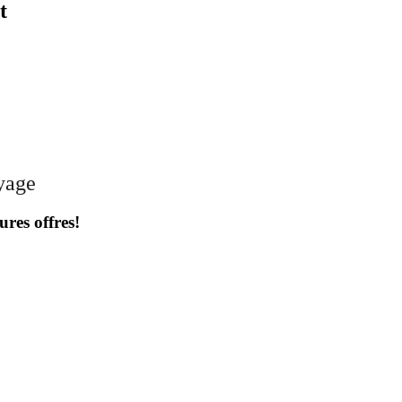
t
oyage
ures offres!