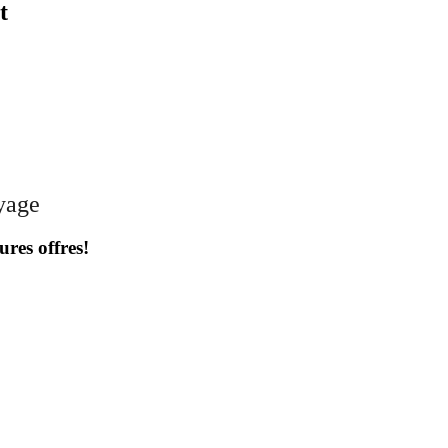
t
oyage
ures offres!