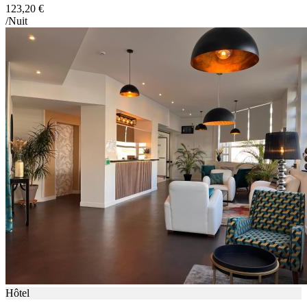
123,20 €
/Nuit
Hôtel