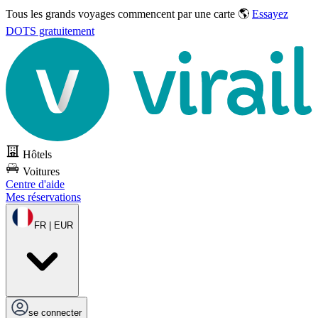
Tous les grands voyages commencent par une carte 🌎
Essayez
DOTS gratuitement
Hôtels
Voitures
Centre d'aide
Mes réservations
FR | EUR
se connecter