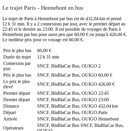
Le trajet Paris - Hennebont en bus
Le trajet de Paris à Hennebont par bus est de 432,04 km et prend
12 h 31 min. Il y a 2 connexions par jour, avec le premier départ au
22:45 et le dernier au 23:00. Il est possible de voyager de Paris à
Hennebont par bus pour aussi peu que 60,00 € ou jusqu'à 426,00 €.
Le meilleur prix pour ce voyage est 60,00 €.
Prix ​​le plus bas
60,00 €
Durée du trajet
12 h 31 min
Connexion par
SNCF, BlaBlaCar Bus, OUIGO
2
jour
Prix ​​le plus bas
SNCF, BlaBlaCar Bus, OUIGO
60,00 €
Le prix le plus
SNCF, BlaBlaCar Bus, OUIGO
426,00 €
élevé
Premier départ
SNCF, BlaBlaCar Bus, OUIGO
22:45
Dernier départ
SNCF, BlaBlaCar Bus, OUIGO
23:00
Distance
SNCF, BlaBlaCar Bus, OUIGO
432,04 km
Départ
SNCF, BlaBlaCar Bus, OUIGO
Paris
Arrivée
SNCF, BlaBlaCar Bus, OUIGO
Hennebont
SNCF, BlaBlaCar Bus
SNCF, BlaBlaCar Bus,
Opérateurs
OUIGO