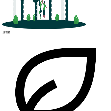
Train