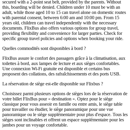
secured with a 2-point seat belt, provided by the parents. Without
this, boarding will be denied. Children under 10 must be with an
adult, while those aged 10 to 15 can travel alone on domestic routes
with parental consent, between 6:00 am and 10:00 pm. From 15
years old, children can travel independently with the necessary
documents. FlixBus also offers various options for group travel,
providing flexibility and convenience for larger parties. Check for
specific group travel policies and options when booking your ride.
Quelles commodités sont disponibles à bord ?
FlixBus assure le confort des passagers grâce à la climatisation, aux
toilettes à bord, aux lampes de lecture et aux sièges confortables.
Une connexion Wi-Fi gratuite est disponible et certains bus
proposent des collations, des rafraîchissements et des ports USB.
La réservation de siège est-elle disponible sur Flixbus ?
Choisissez parmi plusieurs options de sièges lors de la réservation de
votre billet FlixBus pour « destination ». Optez pour le siège
classique pour vous asseoir en famille ou entre amis, le siège table
pour travailler ou étudier, le siège panoramique pour une vue
panoramique ou le siège supplémentaire pour plus d'espace. Tous les
sièges sont inclinables et offrent un espace supplémentaire pour les
jambes pour un voyage confortable.