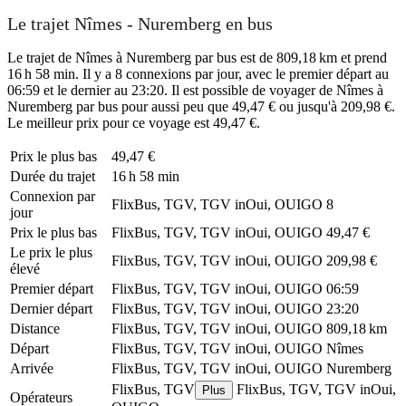
Le trajet Nîmes - Nuremberg en bus
Le trajet de Nîmes à Nuremberg par bus est de 809,18 km et prend
16 h 58 min. Il y a 8 connexions par jour, avec le premier départ au
06:59 et le dernier au 23:20. Il est possible de voyager de Nîmes à
Nuremberg par bus pour aussi peu que 49,47 € ou jusqu'à 209,98 €.
Le meilleur prix pour ce voyage est 49,47 €.
Prix ​​le plus bas
49,47 €
Durée du trajet
16 h 58 min
Connexion par
FlixBus, TGV, TGV inOui, OUIGO
8
jour
Prix ​​le plus bas
FlixBus, TGV, TGV inOui, OUIGO
49,47 €
Le prix le plus
FlixBus, TGV, TGV inOui, OUIGO
209,98 €
élevé
Premier départ
FlixBus, TGV, TGV inOui, OUIGO
06:59
Dernier départ
FlixBus, TGV, TGV inOui, OUIGO
23:20
Distance
FlixBus, TGV, TGV inOui, OUIGO
809,18 km
Départ
FlixBus, TGV, TGV inOui, OUIGO
Nîmes
Arrivée
FlixBus, TGV, TGV inOui, OUIGO
Nuremberg
FlixBus, TGV
FlixBus, TGV, TGV inOui,
Plus
Opérateurs