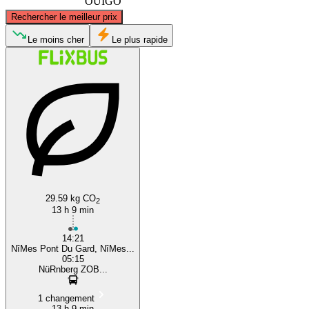
OUIGO
©
CARTO
, ©
OpenStreetMap
contributors
Rechercher le meilleur prix
Nuremberg
Le moins cher
Le plus rapide
Nîmes
29.59 kg CO
2
13 h 9 min
14:21
NîMes Pont Du Gard, NîMes...
05:15
NüRnberg ZOB...
1 changement
13 h 9 min