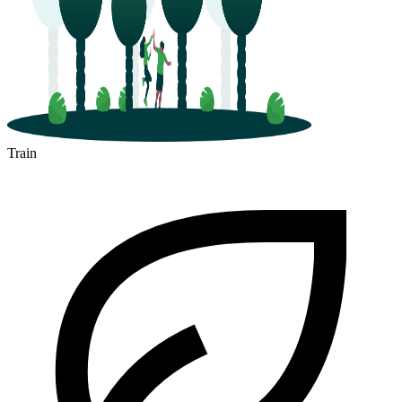
Train