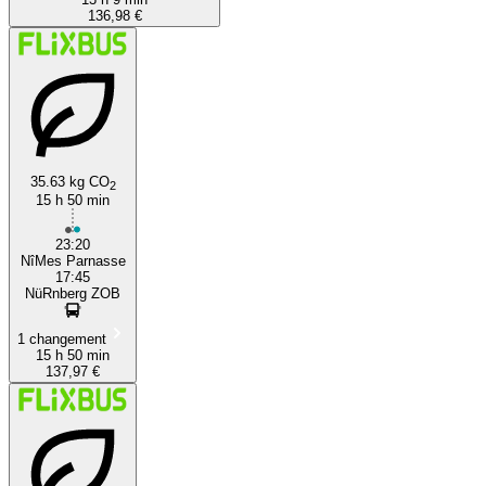
136,98 €
35.63 kg CO
2
15 h 50 min
23:20
NîMes Parnasse
17:45
NüRnberg ZOB
1 changement
15 h 50 min
137,97 €