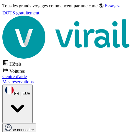
Tous les grands voyages commencent par une carte 🌎
Essayez
DOTS gratuitement
Hôtels
Voitures
Centre d'aide
Mes réservations
FR | EUR
se connecter