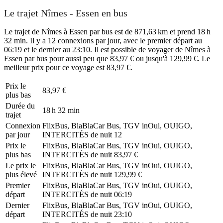
Le trajet Nîmes - Essen en bus
Le trajet de Nîmes à Essen par bus est de 871,63 km et prend 18 h
32 min. Il y a 12 connexions par jour, avec le premier départ au
06:19 et le dernier au 23:10. Il est possible de voyager de Nîmes à
Essen par bus pour aussi peu que 83,97 € ou jusqu'à 129,99 €. Le
meilleur prix pour ce voyage est 83,97 €.
Prix ​​le
83,97 €
plus bas
Durée du
18 h 32 min
trajet
Connexion
FlixBus, BlaBlaCar Bus, TGV inOui, OUIGO,
par jour
INTERCITÉS de nuit
12
Prix ​​le
FlixBus, BlaBlaCar Bus, TGV inOui, OUIGO,
plus bas
INTERCITÉS de nuit
83,97 €
Le prix le
FlixBus, BlaBlaCar Bus, TGV inOui, OUIGO,
plus élevé
INTERCITÉS de nuit
129,99 €
Premier
FlixBus, BlaBlaCar Bus, TGV inOui, OUIGO,
départ
INTERCITÉS de nuit
06:19
Dernier
FlixBus, BlaBlaCar Bus, TGV inOui, OUIGO,
départ
INTERCITÉS de nuit
23:10