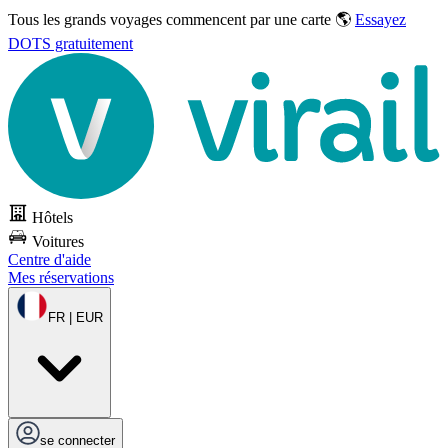
Tous les grands voyages commencent par une carte 🌎
Essayez
DOTS gratuitement
Hôtels
Voitures
Centre d'aide
Mes réservations
FR | EUR
se connecter