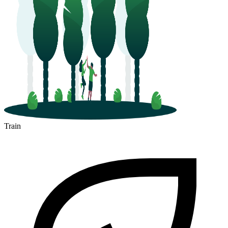
Train