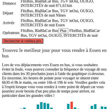
FlixBus, BlaBlaCar Bus, TGV inOui, OUIGO,
Distance
INTERCITÉS de nuit
871,63 km
FlixBus, BlaBlaCar Bus, TGV inOui, OUIGO,
Départ
INTERCITÉS de nuit
Nîmes
FlixBus, BlaBlaCar Bus, TGV inOui, OUIGO,
Arrivée
INTERCITÉS de nuit
Essen
FlixBus, BlaBlaCar Bus
FlixBus, BlaBlaCar
Plus
Opérateurs
Bus, TGV inOui, OUIGO, INTERCITÉS de nuit
©
CARTO
, ©
OpenStreetMap
contributors
Rechercher le meilleur prix
Essen, NW
Trouvez le meilleur jour pour vous rendre à Essen en
bus
Lors de vos déplacements vers Essen en bus, si vous souhaitez
éviter la foule, vous pouvez consulter la fréquence de voyage de nos
clients dans les 30 prochains jours à l'aide du graphique ci-dessous.
En moyenne, les heures de pointe pour voyager se situent entre
6h30 et 9h le matin, ou entre 16h et 19h le soir. Veuillez garder cela
à l'esprit lorsque vous vous rendez à votre point de départ car vous
pourriez avoir besoin d'un peu plus de temps pour arriver, en
particulier dans les grandes villes !
Nîmes