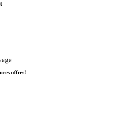
t
oyage
ures offres!