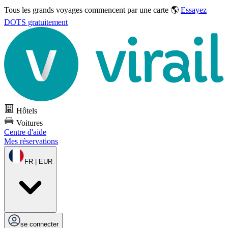
Tous les grands voyages commencent par une carte 🌎
Essayez
DOTS gratuitement
Hôtels
Voitures
Centre d'aide
Mes réservations
FR | EUR
se connecter