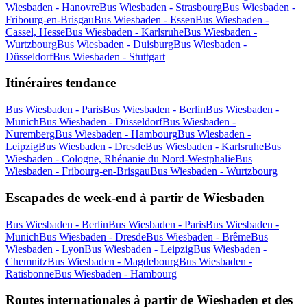
Wiesbaden - Hanovre
Bus Wiesbaden - Strasbourg
Bus Wiesbaden -
Fribourg-en-Brisgau
Bus Wiesbaden - Essen
Bus Wiesbaden -
Cassel, Hesse
Bus Wiesbaden - Karlsruhe
Bus Wiesbaden -
Wurtzbourg
Bus Wiesbaden - Duisburg
Bus Wiesbaden -
Düsseldorf
Bus Wiesbaden - Stuttgart
Itinéraires tendance
Bus Wiesbaden - Paris
Bus Wiesbaden - Berlin
Bus Wiesbaden -
Munich
Bus Wiesbaden - Düsseldorf
Bus Wiesbaden -
Nuremberg
Bus Wiesbaden - Hambourg
Bus Wiesbaden -
Leipzig
Bus Wiesbaden - Dresde
Bus Wiesbaden - Karlsruhe
Bus
Wiesbaden - Cologne, Rhénanie du Nord-Westphalie
Bus
Wiesbaden - Fribourg-en-Brisgau
Bus Wiesbaden - Wurtzbourg
Escapades de week-end à partir de Wiesbaden
Bus Wiesbaden - Berlin
Bus Wiesbaden - Paris
Bus Wiesbaden -
Munich
Bus Wiesbaden - Dresde
Bus Wiesbaden - Brême
Bus
Wiesbaden - Lyon
Bus Wiesbaden - Leipzig
Bus Wiesbaden -
Chemnitz
Bus Wiesbaden - Magdebourg
Bus Wiesbaden -
Ratisbonne
Bus Wiesbaden - Hambourg
Routes internationales à partir de Wiesbaden et des