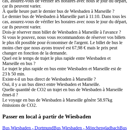
cas, assurez-vous de vérifier les horaires avec nous le jour du départ,
car ils peuvent varier.
À quelle heure part le dernier bus de Wiesbaden à Marseille ?
Le dernier bus de Wiesbaden à Marseille part à 11:10. Dans tous les
cas, assurez-vous de vérifier les horaires avec nous le jour du départ,
car ils peuvent varier.
Dois-je réserver mon billet de Wiesbaden à Marseille à l'avance ?
Si vous le pouvez, nous vous recommandons de réserver vos billets
le plus tôt possible pour économiser de l'argent. Le billet de bus le
moins cher que nous ayons trouvé est 67,98 € mais le prix peut
changer en fonction de la demande.
Quel est le temps de trajet le plus rapide entre Wiesbaden et
Marseille en bus ?
Le trajet le plus rapide en bus entre Wiesbaden et Marseille est de
23 h 50 min.
Existe-t-il un bus direct de Wiesbaden à Marseille ?
Oui, il y a un bus direct entre Wiesbaden et Marseille.
Quelle quantité de CO2 un trajet en bus de Wiesbaden à Marseille
émet-il ?
Le voyage en bus de Wiesbaden à Marseille génère 58.97kg
émissions de CO2.
Passer en local à partir de Wiesbaden
Bus Wiesbaden - Dortmund
Bus Wiesbaden - Mönchengladbach
Bus