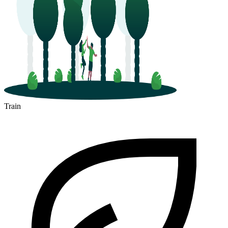
Train