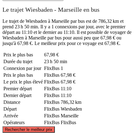
Le trajet Wiesbaden - Marseille en bus
Le trajet de Wiesbaden à Marseille par bus est de 786,32 km et
prend 23 h 50 min. Il y a 1 connexions par jour, avec le premier
départ au 11:10 et le dernier au 11:10. Il est possible de voyager de
Wiesbaden à Marseille par bus pour aussi peu que 67,98 € ou
jusqu'à 67,98 €. Le meilleur prix pour ce voyage est 67,98 €.
Prix ​​le plus bas
67,98 €
Durée du trajet
23 h 50 min
Connexion par jour
FlixBus
1
Prix ​​le plus bas
FlixBus
67,98 €
Le prix le plus élevé
FlixBus
67,98 €
Premier départ
FlixBus
11:10
Dernier départ
FlixBus
11:10
Distance
FlixBus
786,32 km
Départ
FlixBus
Wiesbaden
Arrivée
FlixBus
Marseille
Opérateurs
FlixBus
FlixBus
©
CARTO
, ©
OpenStreetMap
contributors
Rechercher le meilleur prix
Wiesbaden