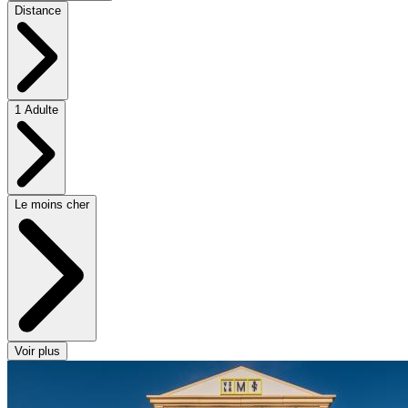
Distance
1 Adulte
Le moins cher
Voir plus