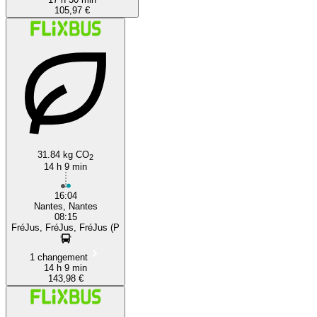
105,97 €
31.84 kg CO
2
14 h 9 min
16:04
Nantes, Nantes
08:15
FréJus, FréJus, FréJus (P
1 changement
14 h 9 min
143,98 €