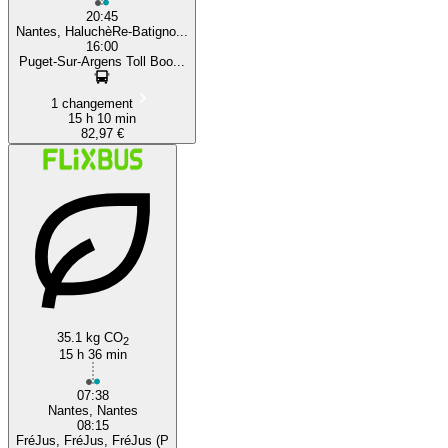
20:45
Nantes, HaluchèRe-Batigno...
16:00
Puget-Sur-Argens Toll Boo...
1 changement
15 h 10 min
82,97 €
35.1 kg CO
2
15 h 36 min
07:38
Nantes, Nantes
08:15
FréJus, FréJus, FréJus (P