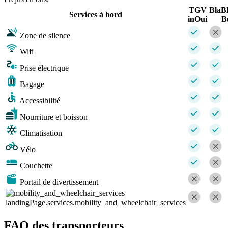
TGV
BlaB
Services à bord
inOui
B
Zone de silence
Wifi
Prise électrique
Bagage
Accessibilité
Nourriture et boisson
Climatisation
Vélo
Couchette
Portail de divertissement
landingPage.services.mobility_and_wheelchair_services
FAQ des transporteurs