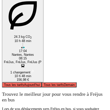
24.3 kg CO
2
10 h 48 min
17:04
Nantes, Nantes
08:15
FréJus, FréJus, FréJus (P
1 changement
10 h 48 min
156,98 €
Tous les tarifs
Aujourd’hui
Tous les tarifs
Demain
Trouvez le meilleur jour pour vous rendre à Fréjus
en bus
Lors de vos déplacements vers Fréjus en bus, si vous souhaitez