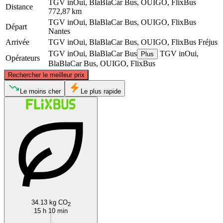
TGV inOui, BlaBlaCar Bus, OUIGO, FlixBus
Distance
772,87 km
TGV inOui, BlaBlaCar Bus, OUIGO, FlixBus
Départ
Nantes
Arrivée
TGV inOui, BlaBlaCar Bus, OUIGO, FlixBus
Fréjus
TGV inOui, BlaBlaCar Bus
TGV inOui,
Plus
Opérateurs
BlaBlaCar Bus, OUIGO, FlixBus
©
CARTO
, ©
OpenStreetMap
contributors
Rechercher le meilleur prix
Nantes
Le moins cher
Le plus rapide
Fréjus
34.13 kg CO
2
15 h 10 min