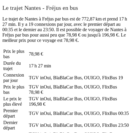
Le trajet Nantes - Fréjus en bus
Le trajet de Nantes à Fréjus par bus est de 772,87 km et prend 17 h
27 min. Il y a 19 connexions par jour, avec le premier départ au
00:35 et le dernier au 23:50. Il est possible de voyager de Nantes à
Fréjus par bus pour aussi peu que 78,98 € ou jusqu'à 196,98 €. Le
meilleur prix pour ce voyage est 78,98 €.
Prix ​​le plus
78,98 €
bas
Durée du
17 h 27 min
trajet
Connexion
TGV inOui, BlaBlaCar Bus, OUIGO, FlixBus
19
par jour
Prix ​​le plus
TGV inOui, BlaBlaCar Bus, OUIGO, FlixBus
bas
78,98 €
Le prix le
TGV inOui, BlaBlaCar Bus, OUIGO, FlixBus
plus élevé
196,98 €
Premier
TGV inOui, BlaBlaCar Bus, OUIGO, FlixBus
00:35
départ
Dernier
TGV inOui, BlaBlaCar Bus, OUIGO, FlixBus
23:50
départ