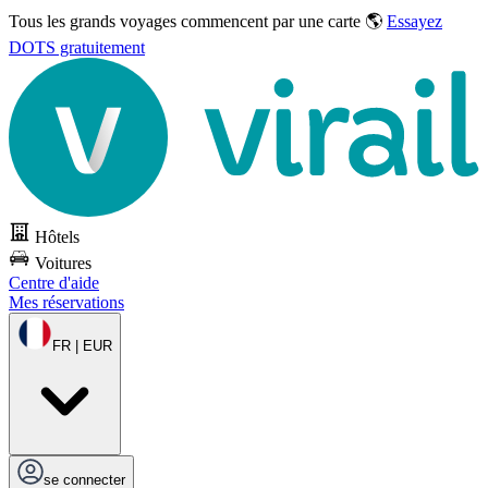
Tous les grands voyages commencent par une carte 🌎
Essayez
DOTS gratuitement
Hôtels
Voitures
Centre d'aide
Mes réservations
FR | EUR
se connecter