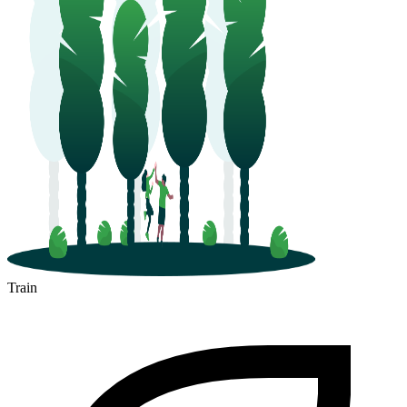
Train