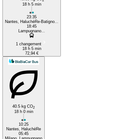
18 h 5 min
23:35
Nantes, HaluchèRe-Batigno...
18:45
Lampugnano...
1 changement
18 h 5 min
72,94 €
40.5 kg CO
2
18 h 0 min
10:25
Nantes, HaluchèRe
05:45
Milano, Lampugnano