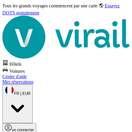
Tous les grands voyages commencent par une carte 🌎
Essayez
DOTS gratuitement
Hôtels
Voitures
Centre d'aide
Mes réservations
FR | EUR
se connecter