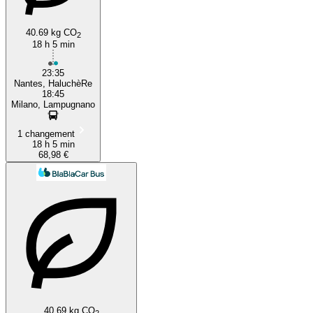
40.69 kg CO
2
18 h 5 min
23:35
Nantes, HaluchèRe
18:45
Milano, Lampugnano
1 changement
18 h 5 min
68,98 €
40.69 kg CO
2