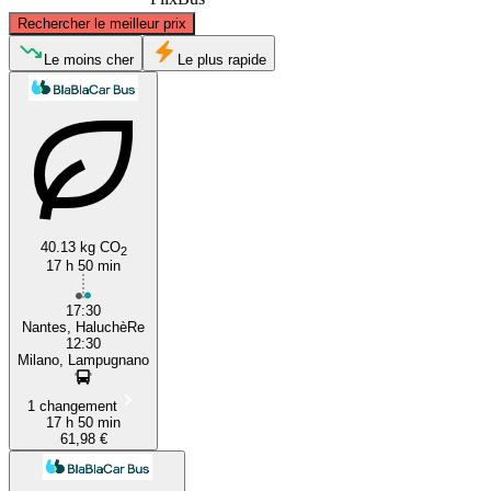
©
CARTO
, ©
OpenStreetMap
contributors
Rechercher le meilleur prix
Le moins cher
Le plus rapide
Nantes
Milan
40.13 kg CO
2
17 h 50 min
17:30
Nantes, HaluchèRe
12:30
Milano, Lampugnano
1 changement
17 h 50 min
61,98 €