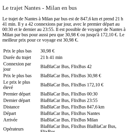
Le trajet Nantes - Milan en bus
Le trajet de Nantes à Milan par bus est de 847,6 km et prend 21 h
41 min. Il y a 42 connexions par jour, avec le premier départ au
00:30 et le dernier au 23:55. Il est possible de voyager de Nantes à
Milan par bus pour aussi peu que 30,98 € ou jusqu'à 172,10 €. Le
meilleur prix pour ce voyage est 30,98 €.
Prix ​​le plus bas
30,98 €
Durée du trajet
21 h 41 min
Connexion par
BlaBlaCar Bus, FlixBus
42
jour
Prix ​​le plus bas
BlaBlaCar Bus, FlixBus
30,98 €
Le prix le plus
BlaBlaCar Bus, FlixBus
172,10 €
élevé
Premier départ
BlaBlaCar Bus, FlixBus
00:30
Dernier départ
BlaBlaCar Bus, FlixBus
23:55
Distance
BlaBlaCar Bus, FlixBus
847,6 km
Départ
BlaBlaCar Bus, FlixBus
Nantes
Arrivée
BlaBlaCar Bus, FlixBus
Milan
BlaBlaCar Bus, FlixBus
BlaBlaCar Bus,
Opérateurs
FlixBus