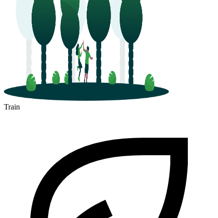
Train