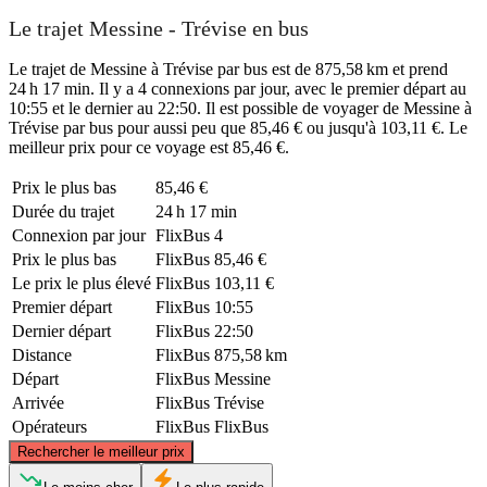
Le trajet Messine - Trévise en bus
Le trajet de Messine à Trévise par bus est de 875,58 km et prend
24 h 17 min. Il y a 4 connexions par jour, avec le premier départ au
10:55 et le dernier au 22:50. Il est possible de voyager de Messine à
Trévise par bus pour aussi peu que 85,46 € ou jusqu'à 103,11 €. Le
meilleur prix pour ce voyage est 85,46 €.
Prix ​​le plus bas
85,46 €
Durée du trajet
24 h 17 min
Connexion par jour
FlixBus
4
Prix ​​le plus bas
FlixBus
85,46 €
Le prix le plus élevé
FlixBus
103,11 €
Premier départ
FlixBus
10:55
Dernier départ
FlixBus
22:50
Distance
FlixBus
875,58 km
Départ
FlixBus
Messine
Arrivée
FlixBus
Trévise
Opérateurs
FlixBus
FlixBus
©
CARTO
, ©
OpenStreetMap
contributors
Rechercher le meilleur prix
Treviso