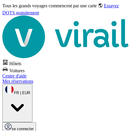
Tous les grands voyages commencent par une carte 🌎
Essayez
DOTS gratuitement
Hôtels
Voitures
Centre d'aide
Mes réservations
FR | EUR
se connecter