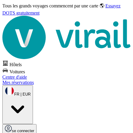
Tous les grands voyages commencent par une carte 🌎
Essayez
DOTS gratuitement
Hôtels
Voitures
Centre d'aide
Mes réservations
FR | EUR
se connecter