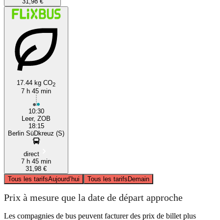
31,98 €
17.44 kg CO
2
7 h 45 min
10:30
Leer, ZOB
18:15
Berlin SüDkreuz (S)
direct
7 h 45 min
31,98 €
Tous les tarifs
Aujourd’hui
Tous les tarifs
Demain
Prix à mesure que la date de départ approche
Les compagnies de bus peuvent facturer des prix de billet plus