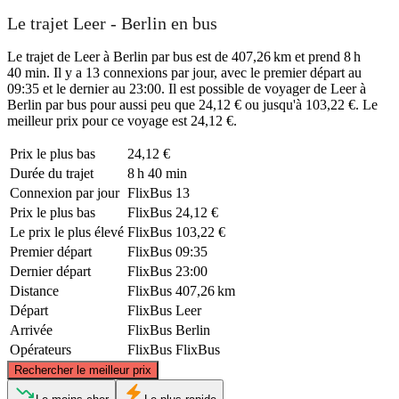
Le trajet Leer - Berlin en bus
Le trajet de Leer à Berlin par bus est de 407,26 km et prend 8 h
40 min. Il y a 13 connexions par jour, avec le premier départ au
09:35 et le dernier au 23:00. Il est possible de voyager de Leer à
Berlin par bus pour aussi peu que 24,12 € ou jusqu'à 103,22 €. Le
meilleur prix pour ce voyage est 24,12 €.
Prix ​​le plus bas
24,12 €
Durée du trajet
8 h 40 min
Connexion par jour
FlixBus
13
Prix ​​le plus bas
FlixBus
24,12 €
Le prix le plus élevé
FlixBus
103,22 €
Premier départ
FlixBus
09:35
Dernier départ
FlixBus
23:00
Distance
FlixBus
407,26 km
Départ
FlixBus
Leer
Arrivée
FlixBus
Berlin
Opérateurs
FlixBus
FlixBus
©
CARTO
, ©
OpenStreetMap
contributors
Rechercher le meilleur prix