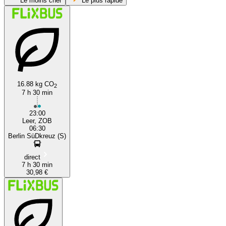
Le moins cher
Le plus rapide
Leer
Berlin
16.88 kg CO
2
7 h 30 min
23:00
Leer, ZOB
06:30
Berlin SüDkreuz (S)
direct
7 h 30 min
30,98 €