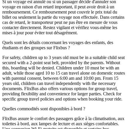
Si un voyage est annulé ou si un passager décide d'annuler son
voyage en raison d'un retard important, il peut avoir droit à un
remboursement. Ce remboursement peut couvrir le prix total du
billet ou seulement la partie du voyage non effectuée. Dans certains
cas de retard, le transporteur peut ne pas être en mesure de vous
contacter directement. Restez vigilant et vérifiez vous-même les
mises à jour pour éviter tout désagrément.
Quels sont les détails concernant les voyages des enfants, des
étudiants et des groupes sur Flixbus ?
For safety, children up to 3 years old must be in a suitable child seat
secured with a 2-point seat belt, provided by the parents. Without
this, boarding will be denied. Children under 10 must be with an
adult, while those aged 10 to 15 can travel alone on domestic routes
with parental consent, between 6:00 am and 10:00 pm. From 15
years old, children can travel independently with the necessary
documents. FlixBus also offers various options for group travel,
providing flexibility and convenience for larger parties. Check for
specific group travel policies and options when booking your ride.
Quelles commodités sont disponibles à bord ?
FlixBus assure le confort des passagers grâce à la climatisation, aux
toilettes à bord, aux lampes de lecture et aux sièges confortables.
Une connexion Wi-Fi gratuite est disponible et certains bus