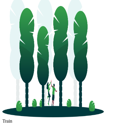
Train