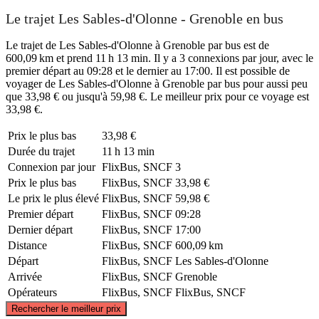
Le trajet Les Sables-d'Olonne - Grenoble en bus
Le trajet de Les Sables-d'Olonne à Grenoble par bus est de
600,09 km et prend 11 h 13 min. Il y a 3 connexions par jour, avec le
premier départ au 09:28 et le dernier au 17:00. Il est possible de
voyager de Les Sables-d'Olonne à Grenoble par bus pour aussi peu
que 33,98 € ou jusqu'à 59,98 €. Le meilleur prix pour ce voyage est
33,98 €.
Prix ​​le plus bas
33,98 €
Durée du trajet
11 h 13 min
Connexion par jour
FlixBus, SNCF
3
Prix ​​le plus bas
FlixBus, SNCF
33,98 €
Le prix le plus élevé
FlixBus, SNCF
59,98 €
Premier départ
FlixBus, SNCF
09:28
Dernier départ
FlixBus, SNCF
17:00
Distance
FlixBus, SNCF
600,09 km
Départ
FlixBus, SNCF
Les Sables-d'Olonne
Arrivée
FlixBus, SNCF
Grenoble
Opérateurs
FlixBus, SNCF
FlixBus, SNCF
©
CARTO
, ©
OpenStreetMap
contributors
Rechercher le meilleur prix