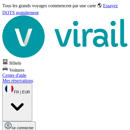
Tous les grands voyages commencent par une carte 🌎
Essayez
DOTS gratuitement
Hôtels
Voitures
Centre d'aide
Mes réservations
FR | EUR
se connecter