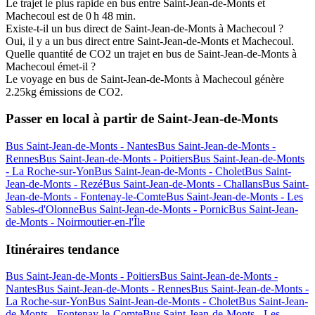
Le trajet le plus rapide en bus entre Saint-Jean-de-Monts et
Machecoul est de 0 h 48 min.
Existe-t-il un bus direct de Saint-Jean-de-Monts à Machecoul ?
Oui, il y a un bus direct entre Saint-Jean-de-Monts et Machecoul.
Quelle quantité de CO2 un trajet en bus de Saint-Jean-de-Monts à
Machecoul émet-il ?
Le voyage en bus de Saint-Jean-de-Monts à Machecoul génère
2.25kg émissions de CO2.
Passer en local à partir de Saint-Jean-de-Monts
Bus Saint-Jean-de-Monts - Nantes
Bus Saint-Jean-de-Monts -
Rennes
Bus Saint-Jean-de-Monts - Poitiers
Bus Saint-Jean-de-Monts
- La Roche-sur-Yon
Bus Saint-Jean-de-Monts - Cholet
Bus Saint-
Jean-de-Monts - Rezé
Bus Saint-Jean-de-Monts - Challans
Bus Saint-
Jean-de-Monts - Fontenay-le-Comte
Bus Saint-Jean-de-Monts - Les
Sables-d'Olonne
Bus Saint-Jean-de-Monts - Pornic
Bus Saint-Jean-
de-Monts - Noirmoutier-en-l'Île
Itinéraires tendance
Bus Saint-Jean-de-Monts - Poitiers
Bus Saint-Jean-de-Monts -
Nantes
Bus Saint-Jean-de-Monts - Rennes
Bus Saint-Jean-de-Monts -
La Roche-sur-Yon
Bus Saint-Jean-de-Monts - Cholet
Bus Saint-Jean-
de-Monts - Fontenay-le-Comte
Bus Saint-Jean-de-Monts - Les