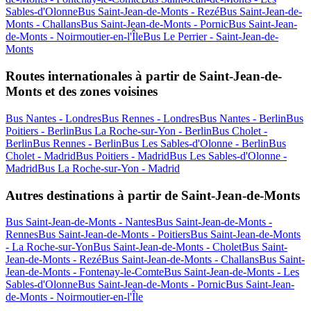
Sables-d'Olonne
Bus Saint-Jean-de-Monts - Rezé
Bus Saint-Jean-de-
Monts - Challans
Bus Saint-Jean-de-Monts - Pornic
Bus Saint-Jean-
de-Monts - Noirmoutier-en-l'Île
Bus Le Perrier - Saint-Jean-de-
Monts
Routes internationales à partir de Saint-Jean-de-
Monts et des zones voisines
Bus Nantes - Londres
Bus Rennes - Londres
Bus Nantes - Berlin
Bus
Poitiers - Berlin
Bus La Roche-sur-Yon - Berlin
Bus Cholet -
Berlin
Bus Rennes - Berlin
Bus Les Sables-d'Olonne - Berlin
Bus
Cholet - Madrid
Bus Poitiers - Madrid
Bus Les Sables-d'Olonne -
Madrid
Bus La Roche-sur-Yon - Madrid
Autres destinations à partir de Saint-Jean-de-Monts
Bus Saint-Jean-de-Monts - Nantes
Bus Saint-Jean-de-Monts -
Rennes
Bus Saint-Jean-de-Monts - Poitiers
Bus Saint-Jean-de-Monts
- La Roche-sur-Yon
Bus Saint-Jean-de-Monts - Cholet
Bus Saint-
Jean-de-Monts - Rezé
Bus Saint-Jean-de-Monts - Challans
Bus Saint-
Jean-de-Monts - Fontenay-le-Comte
Bus Saint-Jean-de-Monts - Les
Sables-d'Olonne
Bus Saint-Jean-de-Monts - Pornic
Bus Saint-Jean-
de-Monts - Noirmoutier-en-l'Île