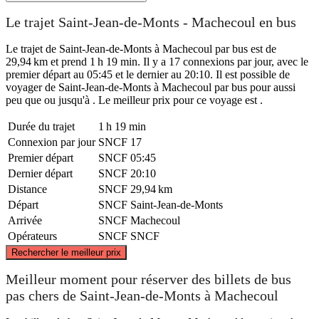
Le trajet Saint-Jean-de-Monts - Machecoul en bus
Le trajet de Saint-Jean-de-Monts à Machecoul par bus est de
29,94 km et prend 1 h 19 min. Il y a 17 connexions par jour, avec le
premier départ au 05:45 et le dernier au 20:10. Il est possible de
voyager de Saint-Jean-de-Monts à Machecoul par bus pour aussi
peu que ou jusqu'à . Le meilleur prix pour ce voyage est .
Durée du trajet
1 h 19 min
Connexion par jour
SNCF
17
Premier départ
SNCF
05:45
Dernier départ
SNCF
20:10
Distance
SNCF
29,94 km
Départ
SNCF
Saint-Jean-de-Monts
Arrivée
SNCF
Machecoul
Opérateurs
SNCF
SNCF
©
CARTO
, ©
OpenStreetMap
contributors
Rechercher le meilleur prix
Machecoul
Meilleur moment pour réserver des billets de bus
pas chers de Saint-Jean-de-Monts à Machecoul