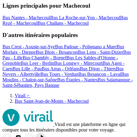
Lignes principales pour Machecoul
Bus Nantes - Machecoul
Bus La Roche-sur-Yon - Machecoul
Bus
Rezé - Machecoul
Bus Challans - Machecoul
D'autres itinéraires populaires
Bus Crest - Aouste-sur-Sye
Bus Padoue - Polignano a Mare
Bus
Morlaix - Dieppe
Bus Blois - Besançon
Bus Lens - Saint-Dizier
Bus
Pau - Lille
Bus Chambly - Bornel
Bus Les Sables-d'Olonne -
Grenoble
Bus Leer - Berlin
Bus Longwy - Mirecourt
Bus Agen -
Caen
Bus Lille - Pau
Bus Arras - Orléans
Bus Dijon - Thiers
Bus
Nevers - Albertville
Bus Tours - Verdun
Bus Besançon - Laval
Bus
Moulins - Chalon-sur-Saône
Bus Étaples - Nantes
Bus Salamanque -
Saint-Sébastien, Pays Basque
Virail
>
Bus Saint-Jean-de-Monts - Machecoul
Virail est une plateforme en ligne qui
compare tous les itinéraires disponibles pour votre voyage.