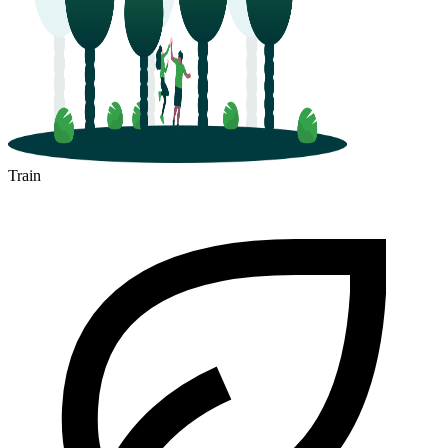
Train