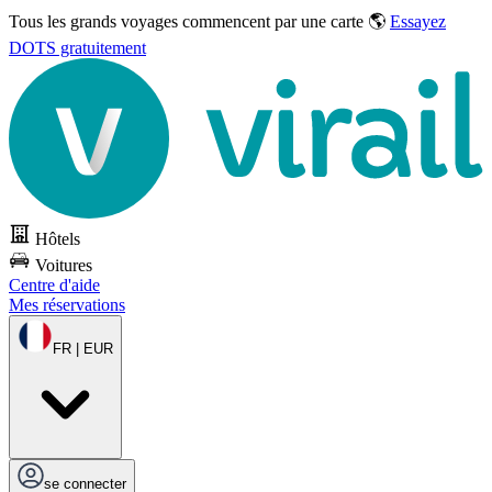
Tous les grands voyages commencent par une carte 🌎
Essayez
DOTS gratuitement
Hôtels
Voitures
Centre d'aide
Mes réservations
FR | EUR
se connecter