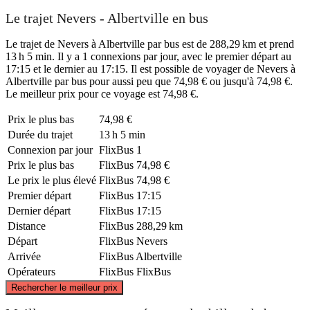
Le trajet Nevers - Albertville en bus
Le trajet de Nevers à Albertville par bus est de 288,29 km et prend
13 h 5 min. Il y a 1 connexions par jour, avec le premier départ au
17:15 et le dernier au 17:15. Il est possible de voyager de Nevers à
Albertville par bus pour aussi peu que 74,98 € ou jusqu'à 74,98 €.
Le meilleur prix pour ce voyage est 74,98 €.
Prix ​​le plus bas
74,98 €
Durée du trajet
13 h 5 min
Connexion par jour
FlixBus
1
Prix ​​le plus bas
FlixBus
74,98 €
Le prix le plus élevé
FlixBus
74,98 €
Premier départ
FlixBus
17:15
Dernier départ
FlixBus
17:15
Distance
FlixBus
288,29 km
Départ
FlixBus
Nevers
Arrivée
FlixBus
Albertville
Opérateurs
FlixBus
FlixBus
©
CARTO
, ©
OpenStreetMap
contributors
Rechercher le meilleur prix
Nevers