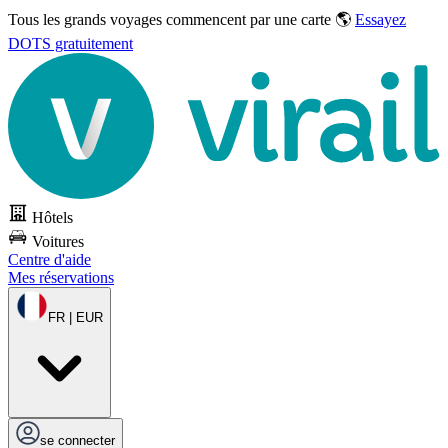
Tous les grands voyages commencent par une carte 🌎
Essayez
DOTS gratuitement
Hôtels
Voitures
Centre d'aide
Mes réservations
FR | EUR
se connecter