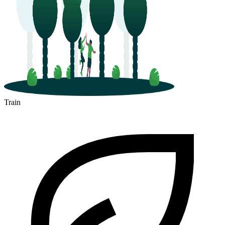
Train