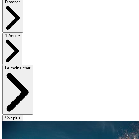
Distance
1 Adulte
Le moins cher
Voir plus