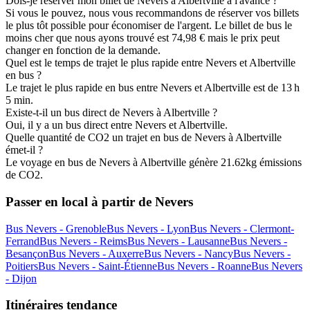
Dois-je réserver mon billet de Nevers à Albertville à l'avance ?
Si vous le pouvez, nous vous recommandons de réserver vos billets
le plus tôt possible pour économiser de l'argent. Le billet de bus le
moins cher que nous ayons trouvé est 74,98 € mais le prix peut
changer en fonction de la demande.
Quel est le temps de trajet le plus rapide entre Nevers et Albertville
en bus ?
Le trajet le plus rapide en bus entre Nevers et Albertville est de 13 h
5 min.
Existe-t-il un bus direct de Nevers à Albertville ?
Oui, il y a un bus direct entre Nevers et Albertville.
Quelle quantité de CO2 un trajet en bus de Nevers à Albertville
émet-il ?
Le voyage en bus de Nevers à Albertville génère 21.62kg émissions
de CO2.
Passer en local à partir de Nevers
Bus Nevers - Grenoble
Bus Nevers - Lyon
Bus Nevers - Clermont-
Ferrand
Bus Nevers - Reims
Bus Nevers - Lausanne
Bus Nevers -
Besançon
Bus Nevers - Auxerre
Bus Nevers - Nancy
Bus Nevers -
Poitiers
Bus Nevers - Saint-Étienne
Bus Nevers - Roanne
Bus Nevers
- Dijon
Itinéraires tendance