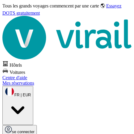
Tous les grands voyages commencent par une carte 🌎
Essayez
DOTS gratuitement
Hôtels
Voitures
Centre d'aide
Mes réservations
FR | EUR
se connecter