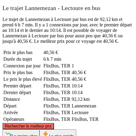
Le trajet Lannemezan - Lectoure en bus
Le trajet de Lannemezan à Lectoure par bus est de 92,12 km et
prend 6 h 7 min. Il y a 1 connexions par jour, avec le premier départ
au 10:14 et le dernier au 10:14. Il est possible de voyager de
Lannemezan à Lectoure par bus pour aussi peu que 40,56 € ou
jusqu'à 40,56 €. Le meilleur prix pour ce voyage est 40,56 €.
Prix ​​le plus bas
40,56 €
Durée du trajet
6 h 7 min
Connexion par jour
FlixBus, TER
1
Prix ​​le plus bas
FlixBus, TER
40,56 €
Le prix le plus élevé
FlixBus, TER
40,56 €
Premier départ
FlixBus, TER
10:14
Dernier départ
FlixBus, TER
10:14
Distance
FlixBus, TER
92,12 km
Départ
FlixBus, TER
Lannemezan
Arrivée
FlixBus, TER
Lectoure
Opérateurs
FlixBus, TER
FlixBus, TER
©
CARTO
, ©
OpenStreetMap
contributors
Rechercher le meilleur prix
Lectoure