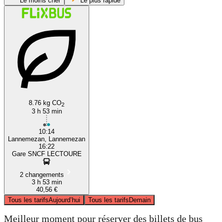
Le moins cher
Le plus rapide
Lannemezan
8.76 kg CO
2
3 h 53 min
10:14
Lannemezan, Lannemezan
16:22
Gare SNCF LECTOURE
2 changements
3 h 53 min
40,56 €
Tous les tarifs
Aujourd’hui
Tous les tarifs
Demain
Meilleur moment pour réserver des billets de bus