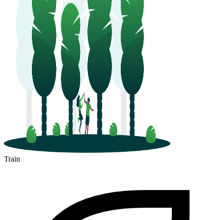
Train