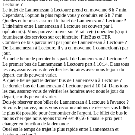
Lectoure ?
Le trajet de Lannemezan à Lectoure prend en moyenne 6 h 7 min.
Cependant, l'option la plus rapide vous y conduira en 6 h 7 min.
Quelles entreprises assurent le trajet de Lannemezan à Lectoure ?
L'itinéraire entre Lannemezan à Lectoure est couvert par 1
opérateur(s). Vous pouvez trouver sur Virail ce(s) opérateur(s) qui
fournissent des services sur cet itinéraire: FlixBus et TER
Combien de bus parcourent par jour de Lannemezan à Lectoure ?
De Lannemezan à Lectoure, il y a en moyenne 1 connexion(s) par
jour.
À quelle heure le premier bus part-il de Lannemezan à Lectoure ?
Le premier bus de Lannemezan à Lectoure part à 10:14. Dans tous
les cas, assurez-vous de vérifier les horaires avec nous le jour du
départ, car ils peuvent varier.
À quelle heure part le dernier bus de Lannemezan à Lectoure ?
Le dernier bus de Lannemezan à Lectoure part à 10:14. Dans tous
les cas, assurez-vous de vérifier les horaires avec nous le jour du
départ, car ils peuvent varier.
Dois-je réserver mon billet de Lannemezan à Lectoure à l'avance ?
Si vous le pouvez, nous vous recommandons de réserver vos billets
le plus tôt possible pour économiser de l'argent. Le billet de bus le
moins cher que nous ayons trouvé est 40,56 € mais le prix peut
changer en fonction de la demande.
Quel est le temps de trajet le plus rapide entre Lannemezan et
Lectoure en bus ?