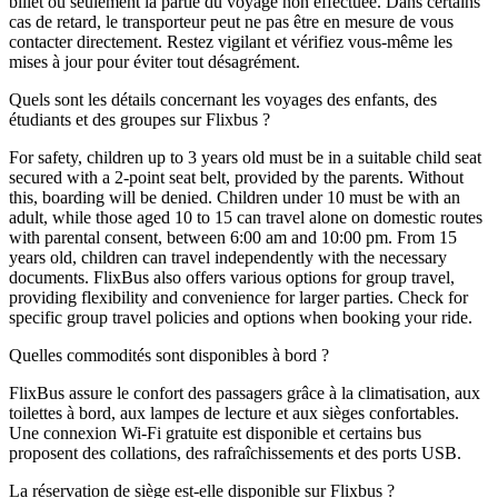
billet ou seulement la partie du voyage non effectuée. Dans certains
cas de retard, le transporteur peut ne pas être en mesure de vous
contacter directement. Restez vigilant et vérifiez vous-même les
mises à jour pour éviter tout désagrément.
Quels sont les détails concernant les voyages des enfants, des
étudiants et des groupes sur Flixbus ?
For safety, children up to 3 years old must be in a suitable child seat
secured with a 2-point seat belt, provided by the parents. Without
this, boarding will be denied. Children under 10 must be with an
adult, while those aged 10 to 15 can travel alone on domestic routes
with parental consent, between 6:00 am and 10:00 pm. From 15
years old, children can travel independently with the necessary
documents. FlixBus also offers various options for group travel,
providing flexibility and convenience for larger parties. Check for
specific group travel policies and options when booking your ride.
Quelles commodités sont disponibles à bord ?
FlixBus assure le confort des passagers grâce à la climatisation, aux
toilettes à bord, aux lampes de lecture et aux sièges confortables.
Une connexion Wi-Fi gratuite est disponible et certains bus
proposent des collations, des rafraîchissements et des ports USB.
La réservation de siège est-elle disponible sur Flixbus ?