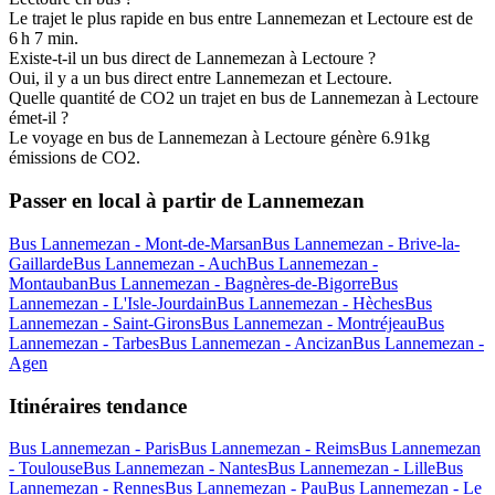
Le trajet le plus rapide en bus entre Lannemezan et Lectoure est de
6 h 7 min.
Existe-t-il un bus direct de Lannemezan à Lectoure ?
Oui, il y a un bus direct entre Lannemezan et Lectoure.
Quelle quantité de CO2 un trajet en bus de Lannemezan à Lectoure
émet-il ?
Le voyage en bus de Lannemezan à Lectoure génère 6.91kg
émissions de CO2.
Passer en local à partir de Lannemezan
Bus Lannemezan - Mont-de-Marsan
Bus Lannemezan - Brive-la-
Gaillarde
Bus Lannemezan - Auch
Bus Lannemezan -
Montauban
Bus Lannemezan - Bagnères-de-Bigorre
Bus
Lannemezan - L'Isle-Jourdain
Bus Lannemezan - Hèches
Bus
Lannemezan - Saint-Girons
Bus Lannemezan - Montréjeau
Bus
Lannemezan - Tarbes
Bus Lannemezan - Ancizan
Bus Lannemezan -
Agen
Itinéraires tendance
Bus Lannemezan - Paris
Bus Lannemezan - Reims
Bus Lannemezan
- Toulouse
Bus Lannemezan - Nantes
Bus Lannemezan - Lille
Bus
Lannemezan - Rennes
Bus Lannemezan - Pau
Bus Lannemezan - Le