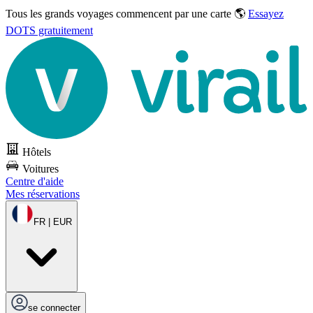
Tous les grands voyages commencent par une carte 🌎
Essayez
DOTS gratuitement
Hôtels
Voitures
Centre d'aide
Mes réservations
FR | EUR
se connecter