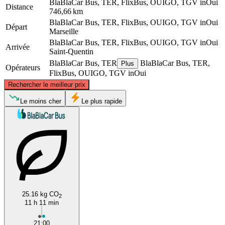
BlaBlaCar Bus, TER, FlixBus, OUIGO, TGV inOui
Distance
746,66 km
BlaBlaCar Bus, TER, FlixBus, OUIGO, TGV inOui
Départ
Marseille
BlaBlaCar Bus, TER, FlixBus, OUIGO, TGV inOui
Arrivée
Saint-Quentin
BlaBlaCar Bus, TER
BlaBlaCar Bus, TER,
Plus
Opérateurs
FlixBus, OUIGO, TGV inOui
©
CARTO
, ©
OpenStreetMap
contributors
Rechercher le meilleur prix
Saint-Quentin
Le moins cher
Le plus rapide
25.16 kg CO
2
Marseille
11 h 11 min
21:00