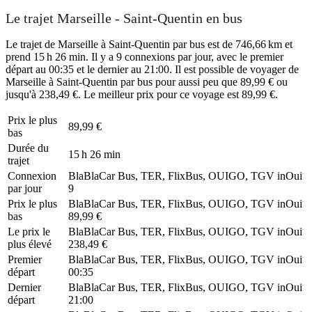
Le trajet Marseille - Saint-Quentin en bus
Le trajet de Marseille à Saint-Quentin par bus est de 746,66 km et
prend 15 h 26 min. Il y a 9 connexions par jour, avec le premier
départ au 00:35 et le dernier au 21:00. Il est possible de voyager de
Marseille à Saint-Quentin par bus pour aussi peu que 89,99 € ou
jusqu'à 238,49 €. Le meilleur prix pour ce voyage est 89,99 €.
Prix ​​le plus
89,99 €
bas
Durée du
15 h 26 min
trajet
Connexion
BlaBlaCar Bus, TER, FlixBus, OUIGO, TGV inOui
par jour
9
Prix ​​le plus
BlaBlaCar Bus, TER, FlixBus, OUIGO, TGV inOui
bas
89,99 €
Le prix le
BlaBlaCar Bus, TER, FlixBus, OUIGO, TGV inOui
plus élevé
238,49 €
Premier
BlaBlaCar Bus, TER, FlixBus, OUIGO, TGV inOui
départ
00:35
Dernier
BlaBlaCar Bus, TER, FlixBus, OUIGO, TGV inOui
départ
21:00