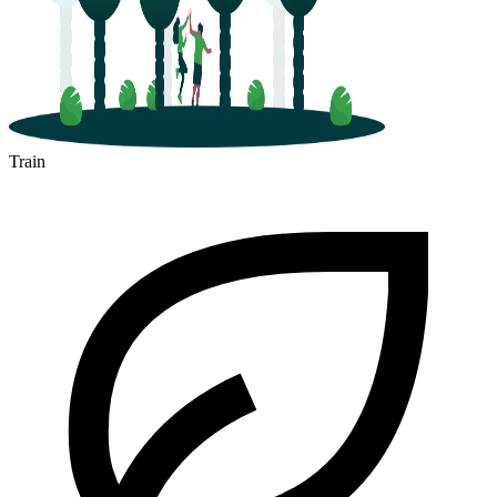
Train