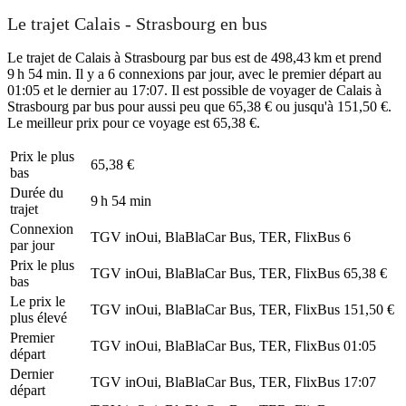
Le trajet Calais - Strasbourg en bus
Le trajet de Calais à Strasbourg par bus est de 498,43 km et prend
9 h 54 min. Il y a 6 connexions par jour, avec le premier départ au
01:05 et le dernier au 17:07. Il est possible de voyager de Calais à
Strasbourg par bus pour aussi peu que 65,38 € ou jusqu'à 151,50 €.
Le meilleur prix pour ce voyage est 65,38 €.
Prix ​​le plus
65,38 €
bas
Durée du
9 h 54 min
trajet
Connexion
TGV inOui, BlaBlaCar Bus, TER, FlixBus
6
par jour
Prix ​​le plus
TGV inOui, BlaBlaCar Bus, TER, FlixBus
65,38 €
bas
Le prix le
TGV inOui, BlaBlaCar Bus, TER, FlixBus
151,50 €
plus élevé
Premier
TGV inOui, BlaBlaCar Bus, TER, FlixBus
01:05
départ
Dernier
TGV inOui, BlaBlaCar Bus, TER, FlixBus
17:07
départ