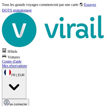
Tous les grands voyages commencent par une carte 🌎
Essayez
DOTS gratuitement
Hôtels
Voitures
Centre d'aide
Mes réservations
FR | EUR
se connecter