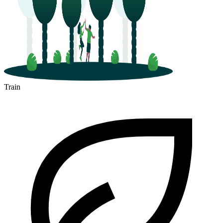
Train