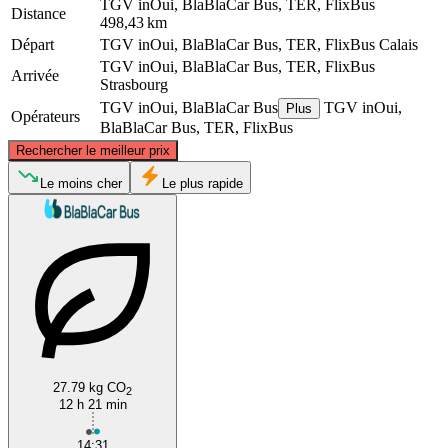
TGV inOui, BlaBlaCar Bus, TER, FlixBus
Distance
498,43 km
Départ
TGV inOui, BlaBlaCar Bus, TER, FlixBus
Calais
TGV inOui, BlaBlaCar Bus, TER, FlixBus
Arrivée
Strasbourg
TGV inOui, BlaBlaCar Bus
TGV inOui,
Plus
Opérateurs
BlaBlaCar Bus, TER, FlixBus
©
CARTO
, ©
OpenStreetMap
contributors
Rechercher le meilleur prix
Calais
Le moins cher
Le plus rapide
Strasbourg
27.79 kg CO
2
12 h 21 min
14:31