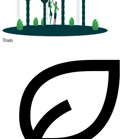
Train