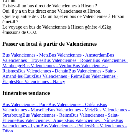
10 min.
Existe-t-il un bus direct de Valenciennes à Hirson ?
Oui, il y a un bus direct entre Valenciennes et Hirson.
Quelle quantité de CO2 un trajet en bus de Valenciennes à Hirson
émet-il ?
Le voyage en bus de Valenciennes à Hirson génère 4.62kg
émissions de CO2.
Passer en local à partir de Valenciennes
Bus Valenciennes - Metz
Bus Valenciennes - Amsterdam
Bus
Valenciennes - Troyes
Bus Valenciennes - Rouen
Bus Valenciennes -
Maubeuge
Bus Valenciennes - Verdun
Bus Valenciennes -
Raismes
Bus Valenciennes - Denain
Bus Valenciennes - Saint-
Amand-les-Eaux
Bus Valenciennes - Reims
Bus Valenciennes -
Étaples
Bus Valenciennes - Nancy
Itinéraires tendance
Bus Valenciennes - Paris
Bus Valenciennes - Orléans
Bus
Valenciennes - Marseille
Bus Valenciennes - Metz
Bus Valenciennes -
Strasbourg
Bus Valenciennes - Reims
Bus Valenciennes - Saint-
Étienne
Bus Valenciennes - Angers
Bus Valenciennes - Nîmes
Bus
Valenciennes - Lyon
Bus Valenciennes - Poitiers
Bus Valenciennes -
Dijon