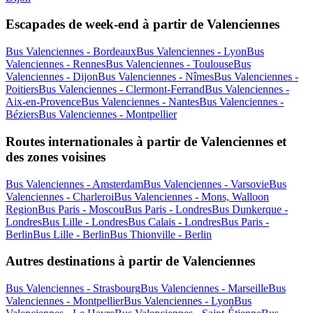
Escapades de week-end à partir de Valenciennes
Bus Valenciennes - Bordeaux
Bus Valenciennes - Lyon
Bus
Valenciennes - Rennes
Bus Valenciennes - Toulouse
Bus
Valenciennes - Dijon
Bus Valenciennes - Nîmes
Bus Valenciennes -
Poitiers
Bus Valenciennes - Clermont-Ferrand
Bus Valenciennes -
Aix-en-Provence
Bus Valenciennes - Nantes
Bus Valenciennes -
Béziers
Bus Valenciennes - Montpellier
Routes internationales à partir de Valenciennes et
des zones voisines
Bus Valenciennes - Amsterdam
Bus Valenciennes - Varsovie
Bus
Valenciennes - Charleroi
Bus Valenciennes - Mons, Walloon
Region
Bus Paris - Moscou
Bus Paris - Londres
Bus Dunkerque -
Londres
Bus Lille - Londres
Bus Calais - Londres
Bus Paris -
Berlin
Bus Lille - Berlin
Bus Thionville - Berlin
Autres destinations à partir de Valenciennes
Bus Valenciennes - Strasbourg
Bus Valenciennes - Marseille
Bus
Valenciennes - Montpellier
Bus Valenciennes - Lyon
Bus