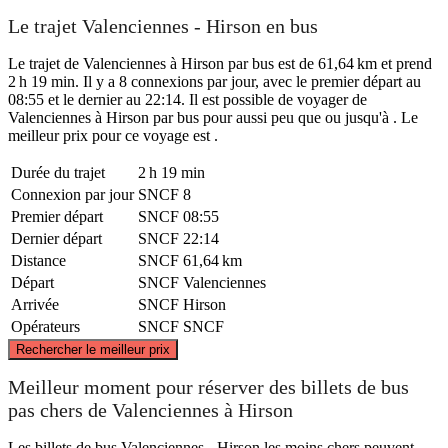
Le trajet Valenciennes - Hirson en bus
Le trajet de Valenciennes à Hirson par bus est de 61,64 km et prend
2 h 19 min. Il y a 8 connexions par jour, avec le premier départ au
08:55 et le dernier au 22:14. Il est possible de voyager de
Valenciennes à Hirson par bus pour aussi peu que ou jusqu'à . Le
meilleur prix pour ce voyage est .
Durée du trajet
2 h 19 min
Connexion par jour
SNCF
8
Premier départ
SNCF
08:55
Dernier départ
SNCF
22:14
Distance
SNCF
61,64 km
Départ
SNCF
Valenciennes
Arrivée
SNCF
Hirson
Opérateurs
SNCF
SNCF
©
CARTO
, ©
OpenStreetMap
contributors
Rechercher le meilleur prix
Valenciennes
Meilleur moment pour réserver des billets de bus
pas chers de Valenciennes à Hirson
Les billets de bus Valenciennes - Hirson les moins chers peuvent