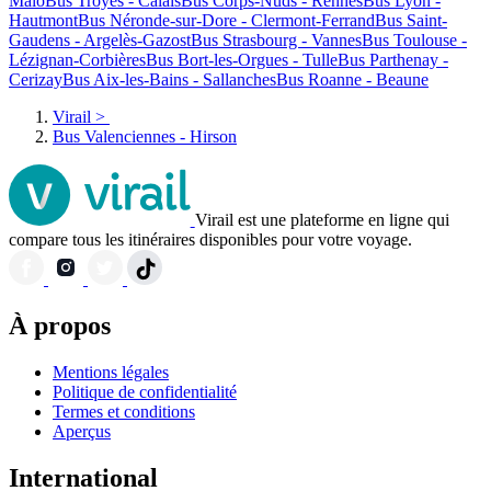
Malo
Bus Troyes - Calais
Bus Corps-Nuds - Rennes
Bus Lyon -
Hautmont
Bus Néronde-sur-Dore - Clermont-Ferrand
Bus Saint-
Gaudens - Argelès-Gazost
Bus Strasbourg - Vannes
Bus Toulouse -
Lézignan-Corbières
Bus Bort-les-Orgues - Tulle
Bus Parthenay -
Cerizay
Bus Aix-les-Bains - Sallanches
Bus Roanne - Beaune
Virail
>
Bus Valenciennes - Hirson
Virail est une plateforme en ligne qui
compare tous les itinéraires disponibles pour votre voyage.
À propos
Mentions légales
Politique de confidentialité
Termes et conditions
Aperçus
International