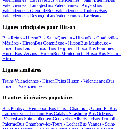
Valenciennes - Le Havre
Bus Valenciennes - Saint-Étienne
Bus
Valenciennes - Limoges
Bus Valenciennes - Angers
Bus
Valenciennes - Grenoble
Bus Valenciennes - Toulouse
Bus
Valenciennes - Besançon
Bus Valenciennes - Bordeaux
Lignes principales pour Hirson
Bus Reims - Hirson
Bus Saint-Quentin - Hirson
Bus Charleville-
Mézières - Hirson
Bus Compiègne - Hirson
Bus Maubeuge -
Hirson
Bus Laon - Hirson
Bus Tergnier - Hirson
Bus Fourmies -
Hirson
Bus Vervins - Hirson
Bus Montcornet - Hirson
Bus Sedan -
Hirson
Lignes similaires
Trains Valenciennes - Hirson
Trains Hirson - Valenciennes
Bus
Hirson - Valenciennes
D'autres itinéraires populaires
Bus Pontivy - Hennebont
Bus Paris - Chaumont, Grand Est
Bus
Lannemezan - Lectoure
Bus Calais - Strasbourg
Bus Orléans -
Béziers
Bus Saint-Julien-en-Genevois - Albertville
Bus Termoli -
Palerme
Bus Chambray-lès-Tours - Loches
Bus Vannes - Saint-