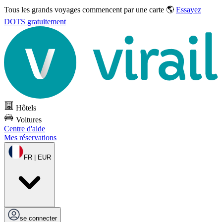
Tous les grands voyages commencent par une carte 🌎
Essayez
DOTS gratuitement
Hôtels
Voitures
Centre d'aide
Mes réservations
FR | EUR
se connecter