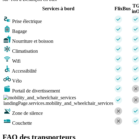
T
Services à bord
FlixBus
inO
Prise électrique
Bagage
Nourriture et boisson
Climatisation
Wifi
Accessibilité
Vélo
Portail de divertissement
landingPage.services.mobility_and_wheelchair_services
Zone de silence
Couchette
FAQ des transporteurs