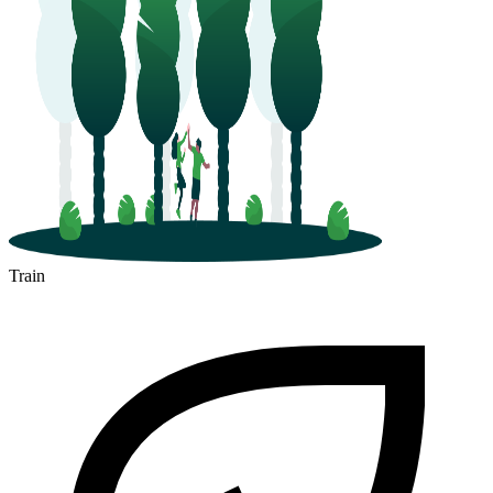
Train