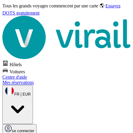
Tous les grands voyages commencent par une carte 🌎
Essayez
DOTS gratuitement
Hôtels
Voitures
Centre d'aide
Mes réservations
FR | EUR
se connecter