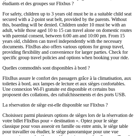
étudiants et des groupes sur Flixbus ?
For safety, children up to 3 years old must be in a suitable child seat
secured with a 2-point seat belt, provided by the parents. Without
this, boarding will be denied. Children under 10 must be with an
adult, while those aged 10 to 15 can travel alone on domestic routes
with parental consent, between 6:00 am and 10:00 pm. From 15
years old, children can travel independently with the necessary
documents. FlixBus also offers various options for group travel,
providing flexibility and convenience for larger parties. Check for
specific group travel policies and options when booking your ride.
Quelles commodités sont disponibles à bord ?
FlixBus assure le confort des passagers grâce à la climatisation, aux
toilettes à bord, aux lampes de lecture et aux sièges confortables.
Une connexion Wi-Fi gratuite est disponible et certains bus
proposent des collations, des rafraîchissements et des ports USB.
La réservation de siège est-elle disponible sur Flixbus ?
Choisissez parmi plusieurs options de sièges lors de la réservation de
votre billet FlixBus pour « destination ». Optez pour le siège
classique pour vous asseoir en famille ou entre amis, le siège table
pour travailler ou étudier, le siège panoramique pour une vue