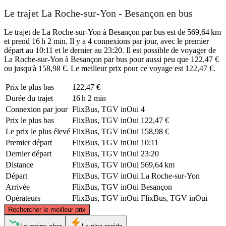
Le trajet La Roche-sur-Yon - Besançon en bus
Le trajet de La Roche-sur-Yon à Besançon par bus est de 569,64 km
et prend 16 h 2 min. Il y a 4 connexions par jour, avec le premier
départ au 10:11 et le dernier au 23:20. Il est possible de voyager de
La Roche-sur-Yon à Besançon par bus pour aussi peu que 122,47 €
ou jusqu'à 158,98 €. Le meilleur prix pour ce voyage est 122,47 €.
Prix ​​le plus bas
122,47 €
Durée du trajet
16 h 2 min
Connexion par jour
FlixBus, TGV inOui
4
Prix ​​le plus bas
FlixBus, TGV inOui
122,47 €
Le prix le plus élevé
FlixBus, TGV inOui
158,98 €
Premier départ
FlixBus, TGV inOui
10:11
Dernier départ
FlixBus, TGV inOui
23:20
Distance
FlixBus, TGV inOui
569,64 km
Départ
FlixBus, TGV inOui
La Roche-sur-Yon
Arrivée
FlixBus, TGV inOui
Besançon
Opérateurs
FlixBus, TGV inOui
FlixBus, TGV inOui
©
CARTO
, ©
OpenStreetMap
contributors
Rechercher le meilleur prix