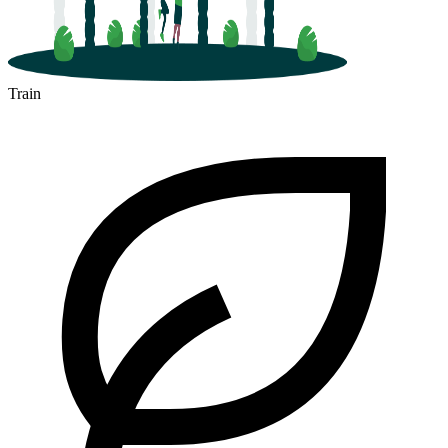
Train