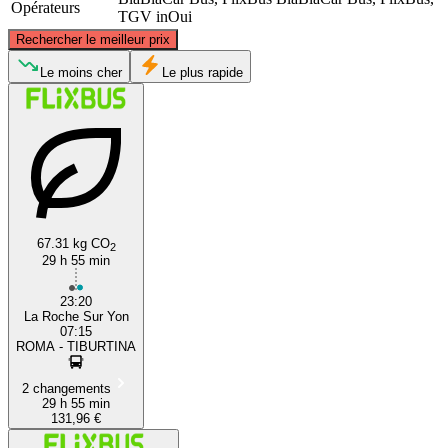
Opérateurs
TGV inOui
©
CARTO
, ©
OpenStreetMap
contributors
Rechercher le meilleur prix
Le moins cher
Le plus rapide
La Roche-sur-Yon
67.31 kg CO
Rome
2
29 h 55 min
23:20
La Roche Sur Yon
07:15
ROMA - TIBURTINA
2 changements
29 h 55 min
131,96 €