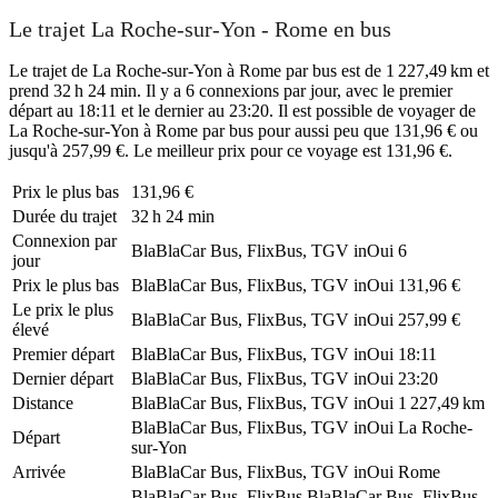
Le trajet La Roche-sur-Yon - Rome en bus
Le trajet de La Roche-sur-Yon à Rome par bus est de 1 227,49 km et
prend 32 h 24 min. Il y a 6 connexions par jour, avec le premier
départ au 18:11 et le dernier au 23:20. Il est possible de voyager de
La Roche-sur-Yon à Rome par bus pour aussi peu que 131,96 € ou
jusqu'à 257,99 €. Le meilleur prix pour ce voyage est 131,96 €.
Prix ​​le plus bas
131,96 €
Durée du trajet
32 h 24 min
Connexion par
BlaBlaCar Bus, FlixBus, TGV inOui
6
jour
Prix ​​le plus bas
BlaBlaCar Bus, FlixBus, TGV inOui
131,96 €
Le prix le plus
BlaBlaCar Bus, FlixBus, TGV inOui
257,99 €
élevé
Premier départ
BlaBlaCar Bus, FlixBus, TGV inOui
18:11
Dernier départ
BlaBlaCar Bus, FlixBus, TGV inOui
23:20
Distance
BlaBlaCar Bus, FlixBus, TGV inOui
1 227,49 km
BlaBlaCar Bus, FlixBus, TGV inOui
La Roche-
Départ
sur-Yon
Arrivée
BlaBlaCar Bus, FlixBus, TGV inOui
Rome
BlaBlaCar Bus, FlixBus
BlaBlaCar Bus, FlixBus,