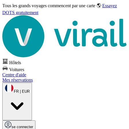
Tous les grands voyages commencent par une carte 🌎
Essayez
DOTS gratuitement
Hôtels
Voitures
Centre d'aide
Mes réservations
FR | EUR
se connecter