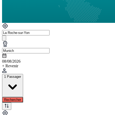
08/08/2026
+ Revenir
1 Passager
Rechercher