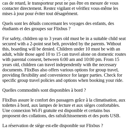
cas de retard, le transporteur peut ne pas être en mesure de vous
contacter directement. Restez vigilant et vérifiez vous-même les
mises à jour pour éviter tout désagrément.
Quels sont les détails concernant les voyages des enfants, des
étudiants et des groupes sur Flixbus ?
For safety, children up to 3 years old must be in a suitable child seat
secured with a 2-point seat belt, provided by the parents. Without
this, boarding will be denied. Children under 10 must be with an
adult, while those aged 10 to 15 can travel alone on domestic routes
with parental consent, between 6:00 am and 10:00 pm. From 15
years old, children can travel independently with the necessary
documents. FlixBus also offers various options for group travel,
providing flexibility and convenience for larger parties. Check for
specific group travel policies and options when booking your ride.
Quelles commodités sont disponibles à bord ?
FlixBus assure le confort des passagers grâce à la climatisation, aux
toilettes à bord, aux lampes de lecture et aux sièges confortables.
Une connexion Wi-Fi gratuite est disponible et certains bus
proposent des collations, des rafraîchissements et des ports USB.
La réservation de siège est-elle disponible sur Flixbus ?