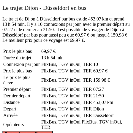
Le trajet Dijon - Düsseldorf en bus
Le trajet de Dijon à Düsseldorf par bus est de 453,07 km et prend
13 h 54 min. Il y a 10 connexions par jour, avec le premier départ au
07:27 et le dernier au 21:50. Il est possible de voyager de Dijon à
Düsseldorf par bus pour aussi peu que 69,97 € ou jusqu'à 159,98 €.
Le meilleur prix pour ce voyage est 69,97 €.
Prix ​​le plus bas
69,97 €
Durée du trajet
13 h 54 min
Connexion par jour
FlixBus, TGV inOui, TER
10
Prix ​​le plus bas
FlixBus, TGV inOui, TER
69,97 €
Le prix le plus
FlixBus, TGV inOui, TER
159,98 €
élevé
Premier départ
FlixBus, TGV inOui, TER
07:27
Dernier départ
FlixBus, TGV inOui, TER
21:50
Distance
FlixBus, TGV inOui, TER
453,07 km
Départ
FlixBus, TGV inOui, TER
Dijon
Arrivée
FlixBus, TGV inOui, TER
Düsseldorf
FlixBus, TGV inOui
FlixBus, TGV inOui,
Opérateurs
TER
©
CARTO
, ©
OpenStreetMap
contributors