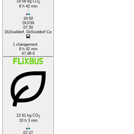
19.58 kg CO
2
8 h 42 min
19:50
DIJON
07:30
DüSseldorf, DüSseldorf Ce
1 changement
8 h 42 min
67,98 €
22.61 kg CO
2
10 h 3 min
07:27