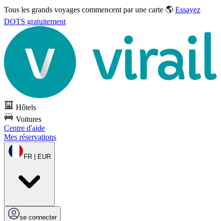
Tous les grands voyages commencent par une carte 🌎
Essayez
DOTS gratuitement
Hôtels
Voitures
Centre d'aide
Mes réservations
FR | EUR
se connecter