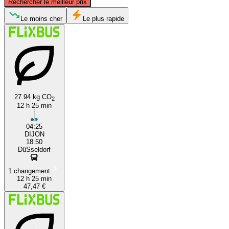
Rechercher le meilleur prix
Düsseldorf
Le moins cher
Le plus rapide
27.94 kg CO
2
12 h 25 min
Dijon
04:25
DIJON
18:50
DüSseldorf
1 changement
12 h 25 min
47,47 €