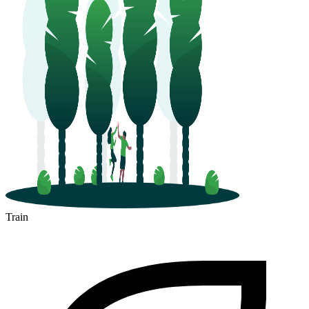
Train