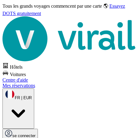
Tous les grands voyages commencent par une carte 🌎
Essayez
DOTS gratuitement
Hôtels
Voitures
Centre d'aide
Mes réservations
FR | EUR
se connecter