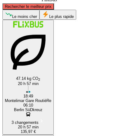
©
CARTO
, ©
OpenStreetMap
contributors
Rechercher le meilleur prix
Berlin
Le moins cher
Le plus rapide
Montélimar
47.14 kg CO
2
20 h 57 min
18:49
Montelimar Gare RoutièRe
06:10
Berlin SüDkreuz
3 changements
20 h 57 min
135,97 €