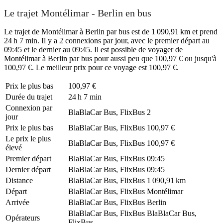
Le trajet Montélimar - Berlin en bus
Le trajet de Montélimar à Berlin par bus est de 1 090,91 km et prend
24 h 7 min. Il y a 2 connexions par jour, avec le premier départ au
09:45 et le dernier au 09:45. Il est possible de voyager de
Montélimar à Berlin par bus pour aussi peu que 100,97 € ou jusqu'à
100,97 €. Le meilleur prix pour ce voyage est 100,97 €.
Prix ​​le plus bas
100,97 €
Durée du trajet
24 h 7 min
Connexion par
BlaBlaCar Bus, FlixBus
2
jour
Prix ​​le plus bas
BlaBlaCar Bus, FlixBus
100,97 €
Le prix le plus
BlaBlaCar Bus, FlixBus
100,97 €
élevé
Premier départ
BlaBlaCar Bus, FlixBus
09:45
Dernier départ
BlaBlaCar Bus, FlixBus
09:45
Distance
BlaBlaCar Bus, FlixBus
1 090,91 km
Départ
BlaBlaCar Bus, FlixBus
Montélimar
Arrivée
BlaBlaCar Bus, FlixBus
Berlin
BlaBlaCar Bus, FlixBus
BlaBlaCar Bus,
Opérateurs
FlixBus