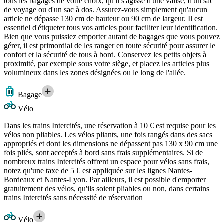
tous les bagages de votre choix, qu'il s'agisse d'une valise, d'un sac
de voyage ou d'un sac à dos. Assurez-vous simplement qu'aucun
article ne dépasse 130 cm de hauteur ou 90 cm de largeur. Il est
essentiel d'étiqueter tous vos articles pour faciliter leur identification.
Bien que vous puissiez emporter autant de bagages que vous pouvez
gérer, il est primordial de les ranger en toute sécurité pour assurer le
confort et la sécurité de tous à bord. Conservez les petits objets à
proximité, par exemple sous votre siège, et placez les articles plus
volumineux dans les zones désignées ou le long de l'allée.
Bagage
Vélo
Dans les trains Intercités, une réservation à 10 € est requise pour les
vélos non pliables. Les vélos pliants, une fois rangés dans des sacs
appropriés et dont les dimensions ne dépassent pas 130 x 90 cm une
fois pliés, sont acceptés à bord sans frais supplémentaires. Si de
nombreux trains Intercités offrent un espace pour vélos sans frais,
notez qu'une taxe de 5 € est appliquée sur les lignes Nantes-
Bordeaux et Nantes-Lyon. Par ailleurs, il est possible d'emporter
gratuitement des vélos, qu'ils soient pliables ou non, dans certains
trains Intercités sans nécessité de réservation
Vélo