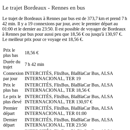
Le trajet Bordeaux - Rennes en bus
Le trajet de Bordeaux à Rennes par bus est de 373,7 km et prend 7 h
42 min. Il y a 19 connexions par jour, avec le premier départ au
01:00 et le dernier au 23:50. Il est possible de voyager de Bordeaux
à Rennes par bus pour aussi peu que 18,56 € ou jusqu'à 130,97 €.
Le meilleur prix pour ce voyage est 18,56 €.
Prix ​​le
18,56 €
plus bas
Durée du
7 h 42 min
trajet
Connexion
INTERCITÉS, FlixBus, BlaBlaCar Bus, ALSA
par jour
INTERNACIONAL, TER
19
Prix ​​le
INTERCITÉS, FlixBus, BlaBlaCar Bus, ALSA
plus bas
INTERNACIONAL, TER
18,56 €
Le prix le
INTERCITÉS, FlixBus, BlaBlaCar Bus, ALSA
plus élevé
INTERNACIONAL, TER
130,97 €
Premier
INTERCITÉS, FlixBus, BlaBlaCar Bus, ALSA
départ
INTERNACIONAL, TER
01:00
Dernier
INTERCITÉS, FlixBus, BlaBlaCar Bus, ALSA
départ
INTERNACIONAL, TER
23:50