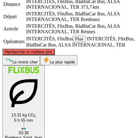
INTERCITÉS, FlixBus, BlaBlaCar Bus, ALSA
Distance
INTERNACIONAL, TER
373,7 km
INTERCITÉS, FlixBus, BlaBlaCar Bus, ALSA
Départ
INTERNACIONAL, TER
Bordeaux
INTERCITÉS, FlixBus, BlaBlaCar Bus, ALSA
Arrivée
INTERNACIONAL, TER
Rennes
INTERCITÉS, FlixBus
INTERCITÉS, FlixBus,
Plus
Opérateurs
BlaBlaCar Bus, ALSA INTERNACIONAL, TER
©
CARTO
, ©
OpenStreetMap
contributors
Rechercher le meilleur prix
Rennes
Le moins cher
Le plus rapide
13.31 kg CO
2
5 h 55 min
Bordeaux
03:30
Bordeaux Saint Jean