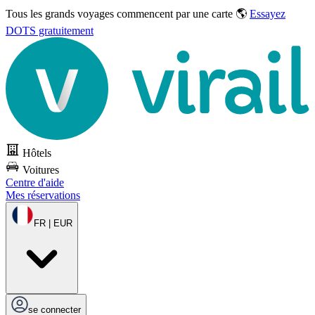
Tous les grands voyages commencent par une carte 🌎
Essayez
DOTS gratuitement
Hôtels
Voitures
Centre d'aide
Mes réservations
FR | EUR
se connecter