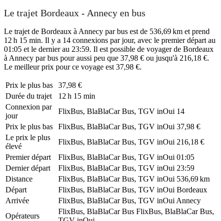
Le trajet Bordeaux - Annecy en bus
Le trajet de Bordeaux à Annecy par bus est de 536,69 km et prend
12 h 15 min. Il y a 14 connexions par jour, avec le premier départ au
01:05 et le dernier au 23:59. Il est possible de voyager de Bordeaux
à Annecy par bus pour aussi peu que 37,98 € ou jusqu'à 216,18 €.
Le meilleur prix pour ce voyage est 37,98 €.
Prix ​​le plus bas
37,98 €
Durée du trajet
12 h 15 min
Connexion par
FlixBus, BlaBlaCar Bus, TGV inOui
14
jour
Prix ​​le plus bas
FlixBus, BlaBlaCar Bus, TGV inOui
37,98 €
Le prix le plus
FlixBus, BlaBlaCar Bus, TGV inOui
216,18 €
élevé
Premier départ
FlixBus, BlaBlaCar Bus, TGV inOui
01:05
Dernier départ
FlixBus, BlaBlaCar Bus, TGV inOui
23:59
Distance
FlixBus, BlaBlaCar Bus, TGV inOui
536,69 km
Départ
FlixBus, BlaBlaCar Bus, TGV inOui
Bordeaux
Arrivée
FlixBus, BlaBlaCar Bus, TGV inOui
Annecy
FlixBus, BlaBlaCar Bus
FlixBus, BlaBlaCar Bus,
Opérateurs
TGV inOui