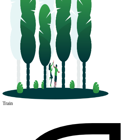
Train