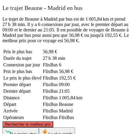
Le trajet Beaune - Madrid en bus
Le trajet de Beaune à Madrid par bus est de 1 005,84 km et prend
27 h 38 min. Il y a 6 connexions par jour, avec le premier départ au
09:00 et le dernier au 21:05. Il est possible de voyager de Beaune à
Madrid par bus pour aussi peu que 56,98 € ou jusqu'à 192,55 €. Le
meilleur prix pour ce voyage est 56,98 €.
Prix ​​le plus bas
56,98 €
Durée du trajet
27 h 38 min
Connexion par jour
FlixBus
6
Prix ​​le plus bas
FlixBus
56,98 €
Le prix le plus élevé
FlixBus
192,55 €
Premier départ
FlixBus
09:00
Dernier départ
FlixBus
21:05
Distance
FlixBus
1 005,84 km
Départ
FlixBus
Beaune
Arrivée
FlixBus
Madrid
Opérateurs
FlixBus
FlixBus
©
CARTO
, ©
OpenStreetMap
contributors
Rechercher le meilleur prix
Beaune