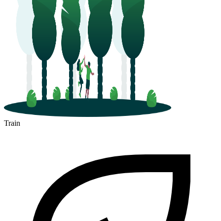
Train