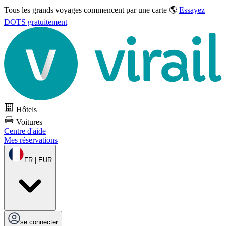
Tous les grands voyages commencent par une carte 🌎
Essayez
DOTS gratuitement
Hôtels
Voitures
Centre d'aide
Mes réservations
FR | EUR
se connecter