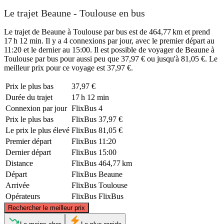
Le trajet Beaune - Toulouse en bus
Le trajet de Beaune à Toulouse par bus est de 464,77 km et prend
17 h 12 min. Il y a 4 connexions par jour, avec le premier départ au
11:20 et le dernier au 15:00. Il est possible de voyager de Beaune à
Toulouse par bus pour aussi peu que 37,97 € ou jusqu'à 81,05 €. Le
meilleur prix pour ce voyage est 37,97 €.
Prix ​​le plus bas
37,97 €
Durée du trajet
17 h 12 min
Connexion par jour
FlixBus
4
Prix ​​le plus bas
FlixBus
37,97 €
Le prix le plus élevé
FlixBus
81,05 €
Premier départ
FlixBus
11:20
Dernier départ
FlixBus
15:00
Distance
FlixBus
464,77 km
Départ
FlixBus
Beaune
Arrivée
FlixBus
Toulouse
Opérateurs
FlixBus
FlixBus
©
CARTO
, ©
OpenStreetMap
contributors
Rechercher le meilleur prix
Beaune