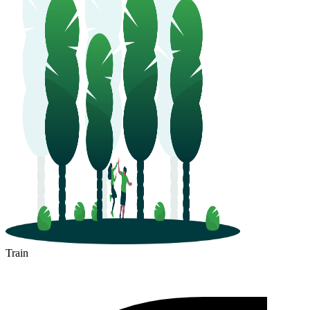
Train