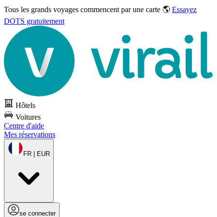
Tous les grands voyages commencent par une carte 🌎
Essayez
DOTS gratuitement
Hôtels
Voitures
Centre d'aide
Mes réservations
FR | EUR
se connecter