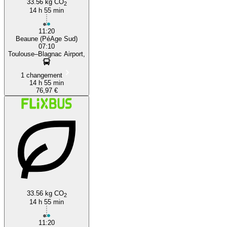
33.56 kg CO
2
14 h 55 min
11:20
Beaune (PéAge Sud)
07:10
Toulouse–Blagnac Airport,
1 changement
14 h 55 min
76,97 €
33.56 kg CO
2
14 h 55 min
11:20