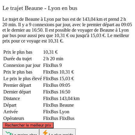
Le trajet Beaune - Lyon en bus
Le trajet de Beaune à Lyon par bus est de 143,04 km et prend 2 h
20 min. Il y a 9 connexions par jour, avec le premier départ au 09:05
et le dernier au 16:50. Il est possible de voyager de Beaune à Lyon
par bus pour aussi peu que 10,31 € ou jusqu'à 15,03 €. Le meilleur
prix pour ce voyage est 10,31 €.
Prix ​​le plus bas
10,31 €
Durée du trajet
2 h 20 min
Connexion par jour
FlixBus
9
Prix ​​le plus bas
FlixBus
10,31 €
Le prix le plus élevé
FlixBus
15,03 €
Premier départ
FlixBus
09:05
Dernier départ
FlixBus
16:50
Distance
FlixBus
143,04 km
Départ
FlixBus
Beaune
Arrivée
FlixBus
Lyon
Opérateurs
FlixBus
FlixBus
©
CARTO
, ©
OpenStreetMap
contributors
Rechercher le meilleur prix
Beaune