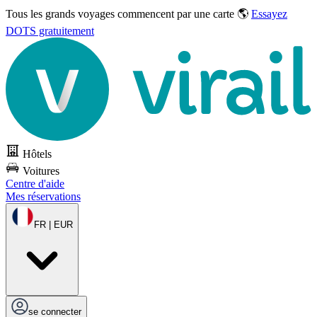
Tous les grands voyages commencent par une carte 🌎
Essayez
DOTS gratuitement
Hôtels
Voitures
Centre d'aide
Mes réservations
FR | EUR
se connecter