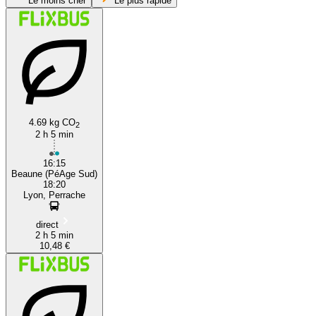
Le moins cher
Le plus rapide
4.69 kg CO
2
2 h 5 min
Lyon
16:15
Beaune (PéAge Sud)
18:20
Lyon, Perrache
direct
2 h 5 min
10,48 €