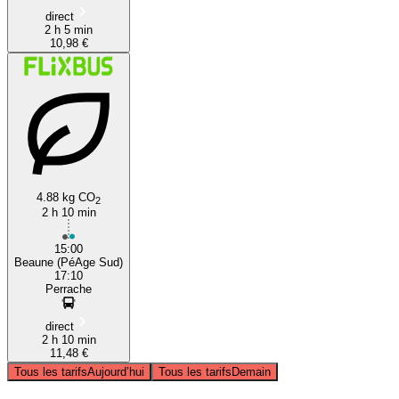
direct
2 h 5 min
10,98 €
4.88 kg CO
2
2 h 10 min
15:00
Beaune (PéAge Sud)
17:10
Perrache
direct
2 h 10 min
11,48 €
Tous les tarifs
Aujourd’hui
Tous les tarifs
Demain