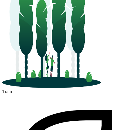
Train