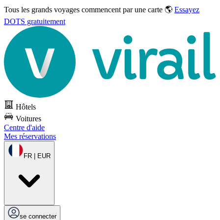
Tous les grands voyages commencent par une carte 🌎
Essayez
DOTS gratuitement
Hôtels
Voitures
Centre d'aide
Mes réservations
FR | EUR
se connecter