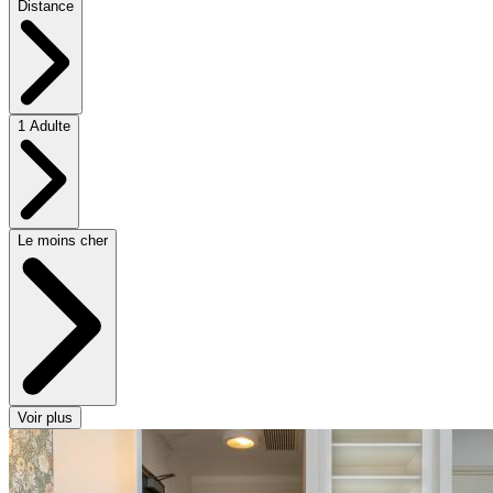
Distance
1 Adulte
Le moins cher
Voir plus