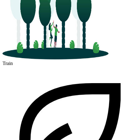
Train