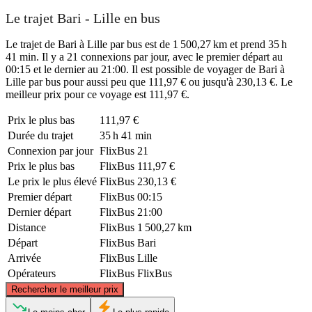
Le trajet Bari - Lille en bus
Le trajet de Bari à Lille par bus est de 1 500,27 km et prend 35 h
41 min. Il y a 21 connexions par jour, avec le premier départ au
00:15 et le dernier au 21:00. Il est possible de voyager de Bari à
Lille par bus pour aussi peu que 111,97 € ou jusqu'à 230,13 €. Le
meilleur prix pour ce voyage est 111,97 €.
Prix ​​le plus bas
111,97 €
Durée du trajet
35 h 41 min
Connexion par jour
FlixBus
21
Prix ​​le plus bas
FlixBus
111,97 €
Le prix le plus élevé
FlixBus
230,13 €
Premier départ
FlixBus
00:15
Dernier départ
FlixBus
21:00
Distance
FlixBus
1 500,27 km
Départ
FlixBus
Bari
Arrivée
FlixBus
Lille
Opérateurs
FlixBus
FlixBus
©
CARTO
, ©
OpenStreetMap
contributors
Rechercher le meilleur prix
Lille