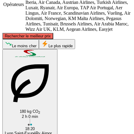
Iberia, Air Canada, Austrian Airlines, Turkish Airlines,
Opérateurs
Luxair, Ryanair, Air Europa, TAP Air Portugal, Aer
Lingus, Air France, Scandinavian Airlines, Vueling, Air
Dolomiti, Norwegian, KM Malta Airlines, Pegasus
Airlines, Tunisair, Brussels Airlines, Air Arabia Maroc,
Wizz Air UK, KLM, Aegean Airlines, Easyjet
©
CARTO
, ©
OpenStreetMap
contributors
Rechercher le meilleur prix
Lyon
Le moins cher
Le plus rapide
Madrid
180 kg CO
2
2 h 0 min
18:20
Lyon Saint-ExupéRy Airpor...