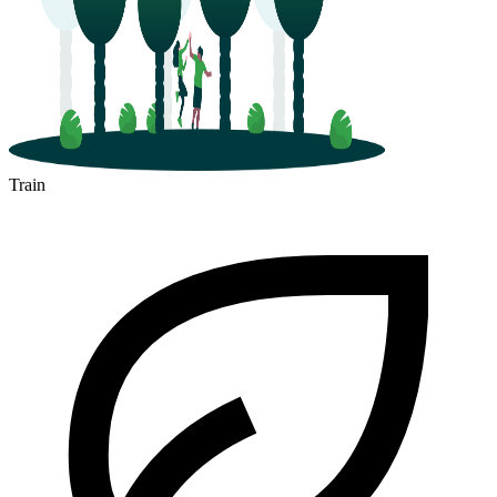
Train