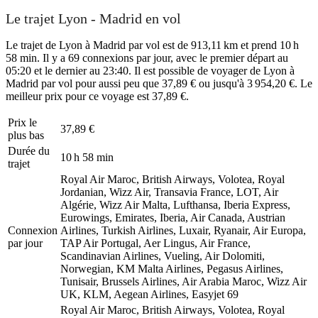
Le trajet Lyon - Madrid en vol
Le trajet de Lyon à Madrid par vol est de 913,11 km et prend 10 h
58 min. Il y a 69 connexions par jour, avec le premier départ au
05:20 et le dernier au 23:40. Il est possible de voyager de Lyon à
Madrid par vol pour aussi peu que 37,89 € ou jusqu'à 3 954,20 €. Le
meilleur prix pour ce voyage est 37,89 €.
Prix ​​le
37,89 €
plus bas
Durée du
10 h 58 min
trajet
Royal Air Maroc, British Airways, Volotea, Royal
Jordanian, Wizz Air, Transavia France, LOT, Air
Algérie, Wizz Air Malta, Lufthansa, Iberia Express,
Eurowings, Emirates, Iberia, Air Canada, Austrian
Connexion
Airlines, Turkish Airlines, Luxair, Ryanair, Air Europa,
par jour
TAP Air Portugal, Aer Lingus, Air France,
Scandinavian Airlines, Vueling, Air Dolomiti,
Norwegian, KM Malta Airlines, Pegasus Airlines,
Tunisair, Brussels Airlines, Air Arabia Maroc, Wizz Air
UK, KLM, Aegean Airlines, Easyjet
69
Royal Air Maroc, British Airways, Volotea, Royal