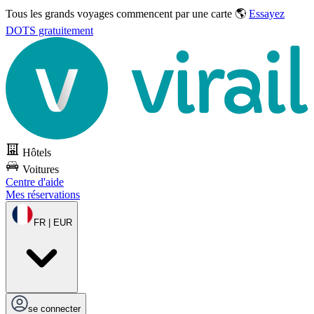
Tous les grands voyages commencent par une carte 🌎
Essayez
DOTS gratuitement
Hôtels
Voitures
Centre d'aide
Mes réservations
FR | EUR
se connecter