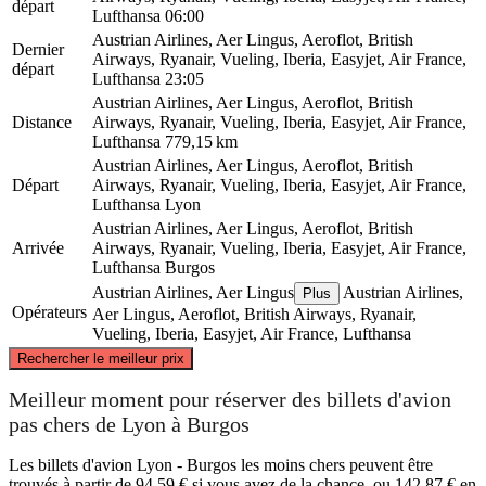
départ
Lufthansa
06:00
Austrian Airlines, Aer Lingus, Aeroflot, British
Dernier
Airways, Ryanair, Vueling, Iberia, Easyjet, Air France,
départ
Lufthansa
23:05
Austrian Airlines, Aer Lingus, Aeroflot, British
Distance
Airways, Ryanair, Vueling, Iberia, Easyjet, Air France,
Lufthansa
779,15 km
Austrian Airlines, Aer Lingus, Aeroflot, British
Départ
Airways, Ryanair, Vueling, Iberia, Easyjet, Air France,
Lufthansa
Lyon
Austrian Airlines, Aer Lingus, Aeroflot, British
Arrivée
Airways, Ryanair, Vueling, Iberia, Easyjet, Air France,
Lufthansa
Burgos
Austrian Airlines, Aer Lingus
Austrian Airlines,
Plus
Opérateurs
Aer Lingus, Aeroflot, British Airways, Ryanair,
Vueling, Iberia, Easyjet, Air France, Lufthansa
©
CARTO
, ©
OpenStreetMap
contributors
Rechercher le meilleur prix
Meilleur moment pour réserver des billets d'avion
Lyon
pas chers de Lyon à Burgos
Les billets d'avion Lyon - Burgos les moins chers peuvent être
trouvés à partir de 94,59 € si vous avez de la chance, ou 142,87 € en