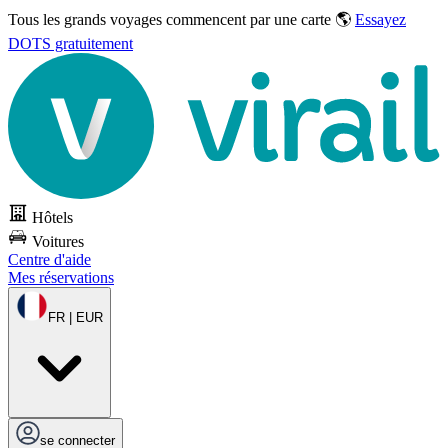
Tous les grands voyages commencent par une carte 🌎
Essayez
DOTS gratuitement
Hôtels
Voitures
Centre d'aide
Mes réservations
FR | EUR
se connecter