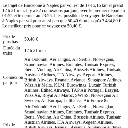
Le trajet de Barcelone à Naples par vol est de 1 015,16 km et prend
12 h 21 min. Il y a 82 connexions par jour, avec le premier départ au
01:55 et le dernier au 23:55. Il est possible de voyager de Barcelone
à Naples par vol pour aussi peu que 50,40 € ou jusqu'à 3 484,89 €.
Le meilleur prix pour ce voyage est 50,40 €.
Prix ​​le
50,40 €
plus bas
Durée du
12 h 21 min
trajet
Air Dolomiti, Aer Lingus, Air Serbia, Norwegian,
Scandinavian Airlines, Emirates, Tunisair Express,
Iberia, Vueling, Air China, Brussels Airlines, Tunisair,
Austrian Airlines, ITA Airways, Aegean Airlines,
Connexion
British Airways, Ryanair, Avianca, Singapore Airlines,
par jour
Wizz Air Malta, KLM, Eurowings, Luxair, Turkish
Airlines, Etihad Airways, TAP Air Portugal, Easyjet,
Wizz Air, Royal Air Maroc, SWISS, Norwegian Air
Sweden, Air Europa, Lufthansa, Air France
82
Air Dolomiti, Aer Lingus, Air Serbia, Norwegian,
Scandinavian Airlines, Emirates, Tunisair Express,
Iberia, Vueling, Air China, Brussels Airlines, Tunisair,
Austrian Airlines, ITA Airways, Aegean Airlines,
Prix ​​le
British Airways, Ryanair, Avianca, Singapore Airlines,