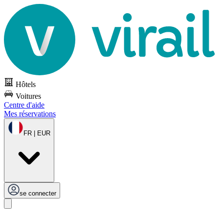
Hôtels
Voitures
Centre d'aide
Mes réservations
FR | EUR
se connecter