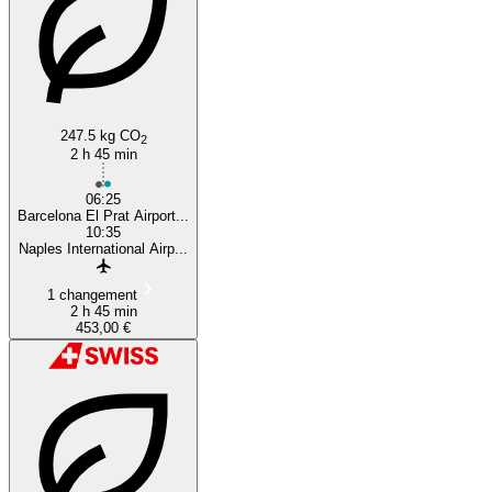
247.5 kg CO
2
2 h 45 min
06:25
Barcelona El Prat Airport...
10:35
Naples International Airp...
1 changement
2 h 45 min
453,00 €