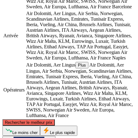
Wizz Air, Royal Air Maroc, SWISS, Norwegian Air
Sweden, Air Europa, Lufthansa, Air France
Barcelone
Air Dolomiti, Aer Lingus, Air Serbia, Norwegian,
Scandinavian Airlines, Emirates, Tunisair Express,
Iberia, Vueling, Air China, Brussels Airlines, Tunisair,
Austrian Airlines, ITA Airways, Aegean Airlines,
Arrivée
British Airways, Ryanair, Avianca, Singapore Airlines,
Wizz Air Malta, KLM, Eurowings, Luxair, Turkish
Airlines, Etihad Airways, TAP Air Portugal, Easyjet,
Wizz Air, Royal Air Maroc, SWISS, Norwegian Air
Sweden, Air Europa, Lufthansa, Air France
Naples
Air Dolomiti, Aer Lingus
Air Dolomiti, Aer
Plus
Lingus, Air Serbia, Norwegian, Scandinavian Airlines,
Emirates, Tunisair Express, Iberia, Vueling, Air China,
Brussels Airlines, Tunisair, Austrian Airlines, ITA
Airways, Aegean Airlines, British Airways, Ryanair,
Opérateurs
Avianca, Singapore Airlines, Wizz Air Malta, KLM,
Eurowings, Luxair, Turkish Airlines, Etihad Airways,
TAP Air Portugal, Easyjet, Wizz Air, Royal Air Maroc,
SWISS, Norwegian Air Sweden, Air Europa,
Lufthansa, Air France
©
CARTO
, ©
OpenStreetMap
contributors
Rechercher le meilleur prix
Le moins cher
Le plus rapide