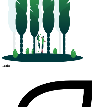
Train