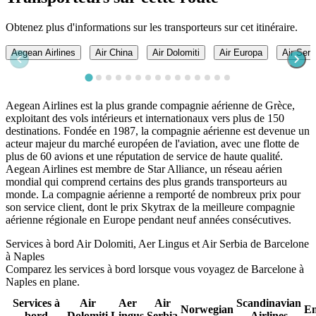
Obtenez plus d'informations sur les transporteurs sur cet itinéraire.
Aegean Airlines
Air China
Air Dolomiti
Air Europa
Air Serb
Aegean Airlines est la plus grande compagnie aérienne de Grèce,
exploitant des vols intérieurs et internationaux vers plus de 150
destinations. Fondée en 1987, la compagnie aérienne est devenue un
acteur majeur du marché européen de l'aviation, avec une flotte de
plus de 60 avions et une réputation de service de haute qualité.
Aegean Airlines est membre de Star Alliance, un réseau aérien
mondial qui comprend certains des plus grands transporteurs au
monde. La compagnie aérienne a remporté de nombreux prix pour
son service client, dont le prix Skytrax de la meilleure compagnie
aérienne régionale en Europe pendant neuf années consécutives.
Services à bord Air Dolomiti, Aer Lingus et Air Serbia de Barcelone
à Naples
Comparez les services à bord lorsque vous voyagez de Barcelone à
Naples en plane.
Services à
Air
Aer
Air
Scandinavian
Norwegian
Em
bord
Dolomiti
Lingus
Serbia
Airlines