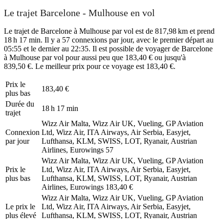
Le trajet Barcelone - Mulhouse en vol
Le trajet de Barcelone à Mulhouse par vol est de 817,98 km et prend
18 h 17 min. Il y a 57 connexions par jour, avec le premier départ au
05:55 et le dernier au 22:35. Il est possible de voyager de Barcelone
à Mulhouse par vol pour aussi peu que 183,40 € ou jusqu'à
839,50 €. Le meilleur prix pour ce voyage est 183,40 €.
Prix ​​le
183,40 €
plus bas
Durée du
18 h 17 min
trajet
Wizz Air Malta, Wizz Air UK, Vueling, GP Aviation
Connexion
Ltd, Wizz Air, ITA Airways, Air Serbia, Easyjet,
par jour
Lufthansa, KLM, SWISS, LOT, Ryanair, Austrian
Airlines, Eurowings
57
Wizz Air Malta, Wizz Air UK, Vueling, GP Aviation
Prix ​​le
Ltd, Wizz Air, ITA Airways, Air Serbia, Easyjet,
plus bas
Lufthansa, KLM, SWISS, LOT, Ryanair, Austrian
Airlines, Eurowings
183,40 €
Wizz Air Malta, Wizz Air UK, Vueling, GP Aviation
Le prix le
Ltd, Wizz Air, ITA Airways, Air Serbia, Easyjet,
plus élevé
Lufthansa, KLM, SWISS, LOT, Ryanair, Austrian