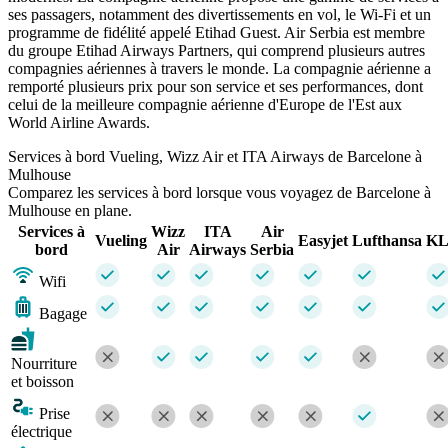
ses passagers, notamment des divertissements en vol, le Wi-Fi et un
programme de fidélité appelé Etihad Guest. Air Serbia est membre
du groupe Etihad Airways Partners, qui comprend plusieurs autres
compagnies aériennes à travers le monde. La compagnie aérienne a
remporté plusieurs prix pour son service et ses performances, dont
celui de la meilleure compagnie aérienne d'Europe de l'Est aux
World Airline Awards.
Services à bord Vueling, Wizz Air et ITA Airways de Barcelone à
Mulhouse
Comparez les services à bord lorsque vous voyagez de Barcelone à
Mulhouse en plane.
Services à
Wizz
ITA
Air
Vueling
Easyjet
Lufthansa
K
bord
Air
Airways
Serbia
Wifi
Bagage
Nourriture
et boisson
Prise
électrique