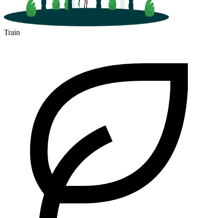
Train