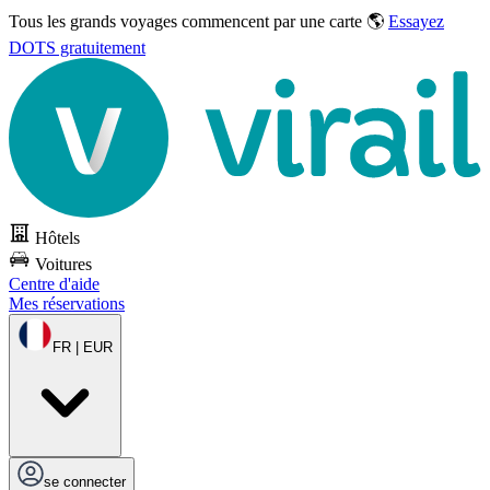
Tous les grands voyages commencent par une carte 🌎
Essayez
DOTS gratuitement
Hôtels
Voitures
Centre d'aide
Mes réservations
FR | EUR
se connecter