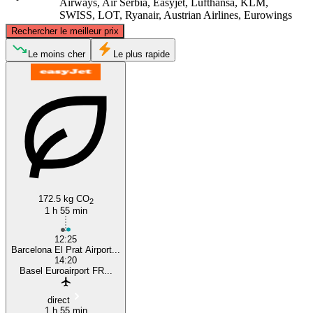
Airways, Air Serbia, Easyjet, Lufthansa, KLM,
SWISS, LOT, Ryanair, Austrian Airlines, Eurowings
©
CARTO
, ©
OpenStreetMap
contributors
Rechercher le meilleur prix
Mulhouse
Le moins cher
Le plus rapide
Barcelona
172.5 kg CO
2
1 h 55 min
12:25
Barcelona El Prat Airport...
14:20
Basel Euroairport FR...
direct
1 h 55 min