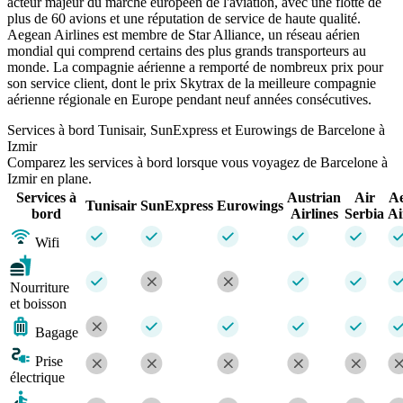
acteur majeur du marché européen de l'aviation, avec une flotte de
plus de 60 avions et une réputation de service de haute qualité.
Aegean Airlines est membre de Star Alliance, un réseau aérien
mondial qui comprend certains des plus grands transporteurs au
monde. La compagnie aérienne a remporté de nombreux prix pour
son service client, dont le prix Skytrax de la meilleure compagnie
aérienne régionale en Europe pendant neuf années consécutives.
Services à bord Tunisair, SunExpress et Eurowings de Barcelone à
Izmir
Comparez les services à bord lorsque vous voyagez de Barcelone à
Izmir en plane.
Services à
Austrian
Air
A
Tunisair
SunExpress
Eurowings
bord
Airlines
Serbia
Ai
Wifi
Nourriture
et boisson
Bagage
Prise
électrique