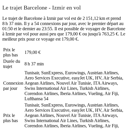
Le trajet Barcelone - Izmir en vol
Le trajet de Barcelone à Izmir par vol est de 2 151,12 km et prend
8 h 37 min. Il y a 54 connexions par jour, avec le premier départ au
01:50 et le dernier au 23:55. Il est possible de voyager de Barcelone
à Izmir par vol pour aussi peu que 179,00 € ou jusqu'à 763,25 €. Le
meilleur prix pour ce voyage est 179,00 €.
Prix ​​le
179,00 €
plus bas
Durée du
8 h 37 min
trajet
Tunisair, SunExpress, Eurowings, Austrian Airlines,
Aero Services Executive, easyJet UK, HV, Air Serbia,
Connexion
Aegean Airlines, Nouvel Air Tunisie, ITA Airways,
par jour
Swiss International Air Lines, Turkish Airlines,
Corendon Airlines, Iberia Airlines, Vueling, Air Fiji,
Lufthansa
54
Tunisair, SunExpress, Eurowings, Austrian Airlines,
Aero Services Executive, easyJet UK, HV, Air Serbia,
Prix ​​le
Aegean Airlines, Nouvel Air Tunisie, ITA Airways,
plus bas
Swiss International Air Lines, Turkish Airlines,
Corendon Airlines, Iberia Airlines, Vueling, Air Fiji,