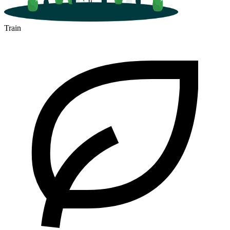
Train