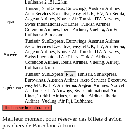
Lufthansa
2 151,12 km
Tunisair, SunExpress, Eurowings, Austrian Airlines,
Aero Services Executive, easyJet UK, HV, Air Serbia,
Aegean Airlines, Nouvel Air Tunisie, ITA Airways,
Départ
Swiss International Air Lines, Turkish Airlines,
Corendon Airlines, Iberia Airlines, Vueling, Air Fiji,
Lufthansa
Barcelone
Tunisair, SunExpress, Eurowings, Austrian Airlines,
Aero Services Executive, easyJet UK, HV, Air Serbia,
Aegean Airlines, Nouvel Air Tunisie, ITA Airways,
Arrivée
Swiss International Air Lines, Turkish Airlines,
Corendon Airlines, Iberia Airlines, Vueling, Air Fiji,
Lufthansa
Izmir
Tunisair, SunExpress
Tunisair, SunExpress,
Plus
Eurowings, Austrian Airlines, Aero Services Executive,
easyJet UK, HV, Air Serbia, Aegean Airlines, Nouvel
Opérateurs
Air Tunisie, ITA Airways, Swiss International Air
Lines, Turkish Airlines, Corendon Airlines, Iberia
Airlines, Vueling, Air Fiji, Lufthansa
©
CARTO
, ©
OpenStreetMap
contributors
Rechercher le meilleur prix
Meilleur moment pour réserver des billets d'avion
pas chers de Barcelone à Izmir