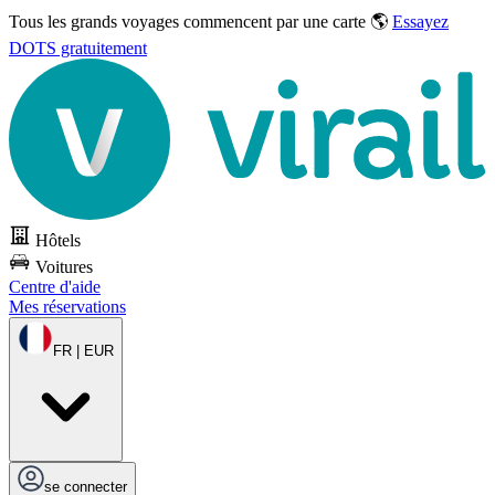
Tous les grands voyages commencent par une carte 🌎
Essayez
DOTS gratuitement
Hôtels
Voitures
Centre d'aide
Mes réservations
FR | EUR
se connecter