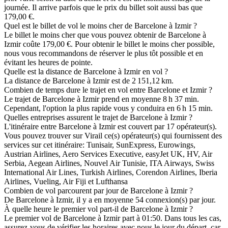
journée. Il arrive parfois que le prix du billet soit aussi bas que
179,00 €.
Quel est le billet de vol le moins cher de Barcelone à Izmir ?
Le billet le moins cher que vous pouvez obtenir de Barcelone à
Izmir coûte 179,00 €. Pour obtenir le billet le moins cher possible,
nous vous recommandons de réserver le plus tôt possible et en
évitant les heures de pointe.
Quelle est la distance de Barcelone à Izmir en vol ?
La distance de Barcelone à Izmir est de 2 151,12 km.
Combien de temps dure le trajet en vol entre Barcelone et Izmir ?
Le trajet de Barcelone à Izmir prend en moyenne 8 h 37 min.
Cependant, l'option la plus rapide vous y conduira en 6 h 15 min.
Quelles entreprises assurent le trajet de Barcelone à Izmir ?
L'itinéraire entre Barcelone à Izmir est couvert par 17 opérateur(s).
Vous pouvez trouver sur Virail ce(s) opérateur(s) qui fournissent des
services sur cet itinéraire: Tunisair, SunExpress, Eurowings,
Austrian Airlines, Aero Services Executive, easyJet UK, HV, Air
Serbia, Aegean Airlines, Nouvel Air Tunisie, ITA Airways, Swiss
International Air Lines, Turkish Airlines, Corendon Airlines, Iberia
Airlines, Vueling, Air Fiji et Lufthansa
Combien de vol parcourent par jour de Barcelone à Izmir ?
De Barcelone à Izmir, il y a en moyenne 54 connexion(s) par jour.
À quelle heure le premier vol part-il de Barcelone à Izmir ?
Le premier vol de Barcelone à Izmir part à 01:50. Dans tous les cas,
assurez-vous de vérifier les horaires avec nous le jour du départ, car