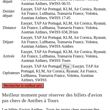
départ
Austrian Airlines, SWISS
06:55
Easyjet, TAP Air Portugal, KLM, Air Corsica, Ryanair,
Dernier
Air France, Lufthansa, Transavia France, Volotea,
départ
Austrian Airlines, SWISS
17:45
Easyjet, TAP Air Portugal, KLM, Air Corsica, Ryanair,
Distance
Air France, Lufthansa, Transavia France, Volotea,
Austrian Airlines, SWISS
658,39 km
Easyjet, TAP Air Portugal, KLM, Air Corsica, Ryanair,
Départ
Air France, Lufthansa, Transavia France, Volotea,
Austrian Airlines, SWISS
Antibes
Easyjet, TAP Air Portugal, KLM, Air Corsica, Ryanair,
Arrivée
Air France, Lufthansa, Transavia France, Volotea,
Austrian Airlines, SWISS
Tours
Easyjet, TAP Air Portugal
Easyjet, TAP Air
Plus
Portugal, KLM, Air Corsica, Ryanair, Air France,
Opérateurs
Lufthansa, Transavia France, Volotea, Austrian
Airlines, SWISS
©
CARTO
, ©
OpenStreetMap
contributors
Rechercher le meilleur prix
Tours
Meilleur moment pour réserver des billets d'avion
pas chers de Antibes à Tours
Les billets d'avion Antibes - Tours les moins chers peuvent être