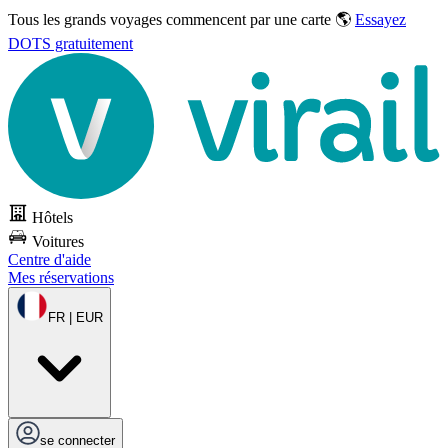
Tous les grands voyages commencent par une carte 🌎
Essayez
DOTS gratuitement
Hôtels
Voitures
Centre d'aide
Mes réservations
FR | EUR
se connecter