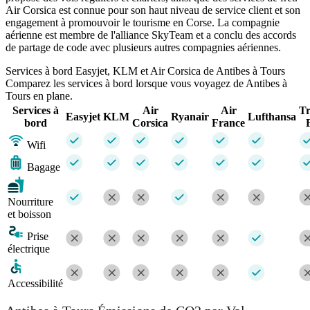
Air Corsica est connue pour son haut niveau de service client et son
engagement à promouvoir le tourisme en Corse. La compagnie
aérienne est membre de l'alliance SkyTeam et a conclu des accords
de partage de code avec plusieurs autres compagnies aériennes.
Services à bord Easyjet, KLM et Air Corsica de Antibes à Tours
Comparez les services à bord lorsque vous voyagez de Antibes à
Tours en plane.
Services à
Air
Air
Tr
Easyjet
KLM
Ryanair
Lufthansa
bord
Corsica
France
Wifi
Bagage
Nourriture
et boisson
Prise
électrique
Accessibilité