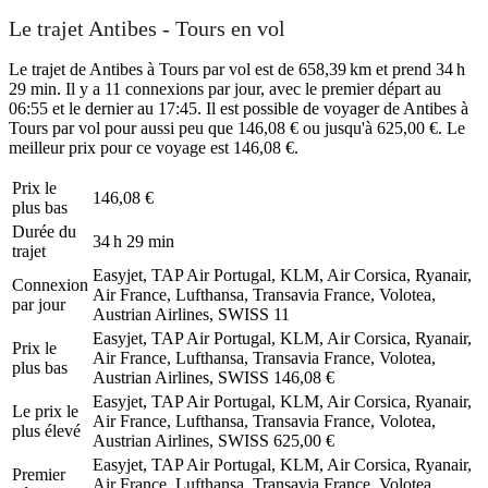
Le trajet Antibes - Tours en vol
Le trajet de Antibes à Tours par vol est de 658,39 km et prend 34 h
29 min. Il y a 11 connexions par jour, avec le premier départ au
06:55 et le dernier au 17:45. Il est possible de voyager de Antibes à
Tours par vol pour aussi peu que 146,08 € ou jusqu'à 625,00 €. Le
meilleur prix pour ce voyage est 146,08 €.
Prix ​​le
146,08 €
plus bas
Durée du
34 h 29 min
trajet
Easyjet, TAP Air Portugal, KLM, Air Corsica, Ryanair,
Connexion
Air France, Lufthansa, Transavia France, Volotea,
par jour
Austrian Airlines, SWISS
11
Easyjet, TAP Air Portugal, KLM, Air Corsica, Ryanair,
Prix ​​le
Air France, Lufthansa, Transavia France, Volotea,
plus bas
Austrian Airlines, SWISS
146,08 €
Easyjet, TAP Air Portugal, KLM, Air Corsica, Ryanair,
Le prix le
Air France, Lufthansa, Transavia France, Volotea,
plus élevé
Austrian Airlines, SWISS
625,00 €
Easyjet, TAP Air Portugal, KLM, Air Corsica, Ryanair,
Premier
Air France, Lufthansa, Transavia France, Volotea,