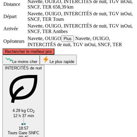
Navette, OUIGO, INTERCITÉS de nuit, TGV inOui,
Distance
SNCF, TER
658,39 km
Navette, OUIGO, INTERCITÉS de nuit, TGV inOui,
Départ
SNCF, TER
Tours
Navette, OUIGO, INTERCITÉS de nuit, TGV inOui,
Arrivée
SNCF, TER
Antibes
Navette, OUIGO
Navette, OUIGO,
Plus
Opérateurs
INTERCITÉS de nuit, TGV inOui, SNCF, TER
©
CARTO
, ©
OpenStreetMap
contributors
Rechercher le meilleur prix
Tours
Le moins cher
Le plus rapide
INTERCITÉS de nuit
4.29 kg CO
2
12 h 37 min
Antibes
18:57
Tours Gare SNFC