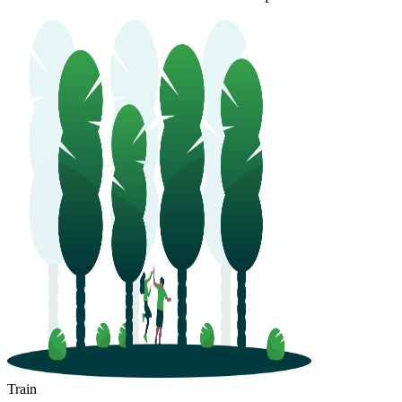
Train