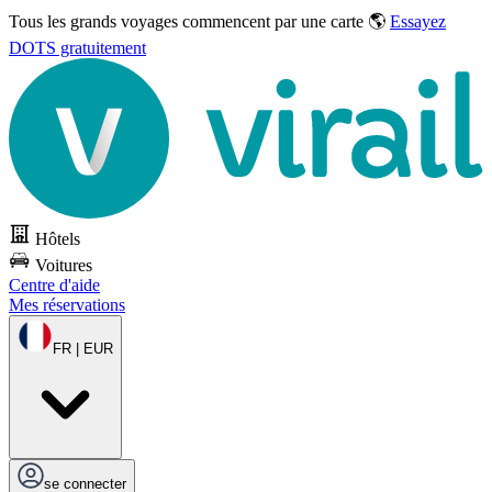
Tous les grands voyages commencent par une carte 🌎
Essayez
DOTS gratuitement
Hôtels
Voitures
Centre d'aide
Mes réservations
FR | EUR
se connecter