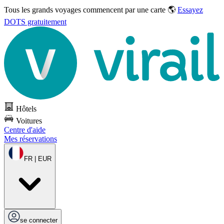
Tous les grands voyages commencent par une carte 🌎
Essayez
DOTS gratuitement
Hôtels
Voitures
Centre d'aide
Mes réservations
FR | EUR
se connecter