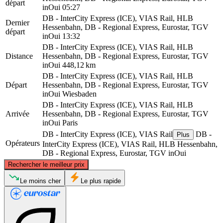
départ
inOui
05:27
DB - InterCity Express (ICE), VIAS Rail, HLB
Dernier
Hessenbahn, DB - Regional Express, Eurostar, TGV
départ
inOui
13:32
DB - InterCity Express (ICE), VIAS Rail, HLB
Distance
Hessenbahn, DB - Regional Express, Eurostar, TGV
inOui
448,12 km
DB - InterCity Express (ICE), VIAS Rail, HLB
Départ
Hessenbahn, DB - Regional Express, Eurostar, TGV
inOui
Wiesbaden
DB - InterCity Express (ICE), VIAS Rail, HLB
Arrivée
Hessenbahn, DB - Regional Express, Eurostar, TGV
inOui
Paris
DB - InterCity Express (ICE), VIAS Rail
DB -
Plus
Opérateurs
InterCity Express (ICE), VIAS Rail, HLB Hessenbahn,
DB - Regional Express, Eurostar, TGV inOui
©
CARTO
, ©
OpenStreetMap
contributors
Rechercher le meilleur prix
Le moins cher
Le plus rapide
Wiesbaden