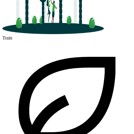
Train