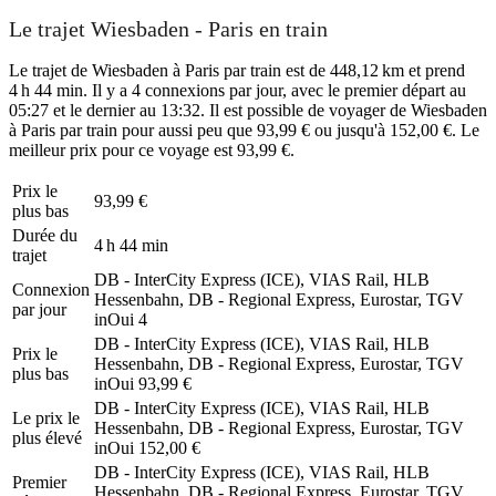
Le trajet Wiesbaden - Paris en train
Le trajet de Wiesbaden à Paris par train est de 448,12 km et prend
4 h 44 min. Il y a 4 connexions par jour, avec le premier départ au
05:27 et le dernier au 13:32. Il est possible de voyager de Wiesbaden
à Paris par train pour aussi peu que 93,99 € ou jusqu'à 152,00 €. Le
meilleur prix pour ce voyage est 93,99 €.
Prix ​​le
93,99 €
plus bas
Durée du
4 h 44 min
trajet
DB - InterCity Express (ICE), VIAS Rail, HLB
Connexion
Hessenbahn, DB - Regional Express, Eurostar, TGV
par jour
inOui
4
DB - InterCity Express (ICE), VIAS Rail, HLB
Prix ​​le
Hessenbahn, DB - Regional Express, Eurostar, TGV
plus bas
inOui
93,99 €
DB - InterCity Express (ICE), VIAS Rail, HLB
Le prix le
Hessenbahn, DB - Regional Express, Eurostar, TGV
plus élevé
inOui
152,00 €
DB - InterCity Express (ICE), VIAS Rail, HLB
Premier
Hessenbahn, DB - Regional Express, Eurostar, TGV