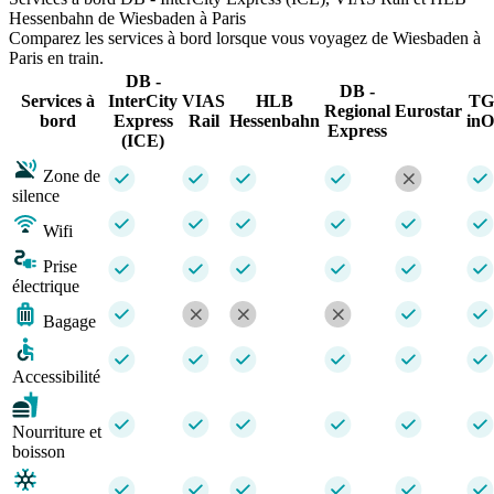
Hessenbahn de Wiesbaden à Paris
Comparez les services à bord lorsque vous voyagez de Wiesbaden à
Paris en train.
DB -
DB -
Services à
InterCity
VIAS
HLB
TG
Regional
Eurostar
bord
Express
Rail
Hessenbahn
inO
Express
(ICE)
Zone de
silence
Wifi
Prise
électrique
Bagage
Accessibilité
Nourriture et
boisson