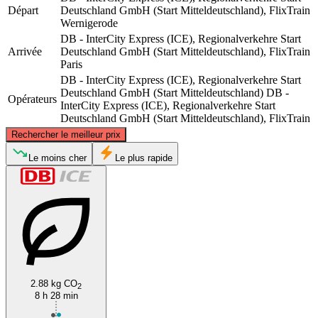
Départ
Deutschland GmbH (Start Mitteldeutschland), FlixTrain
Wernigerode
DB - InterCity Express (ICE), Regionalverkehre Start
Arrivée
Deutschland GmbH (Start Mitteldeutschland), FlixTrain
Paris
DB - InterCity Express (ICE), Regionalverkehre Start
Deutschland GmbH (Start Mitteldeutschland)
DB -
Opérateurs
InterCity Express (ICE), Regionalverkehre Start
Deutschland GmbH (Start Mitteldeutschland), FlixTrain
©
CARTO
, ©
OpenStreetMap
contributors
Rechercher le meilleur prix
Le moins cher
Le plus rapide
Wernigerode
2.88 kg CO
2
Paris
8 h 28 min