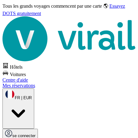
Tous les grands voyages commencent par une carte 🌎
Essayez
DOTS gratuitement
Hôtels
Voitures
Centre d'aide
Mes réservations
FR | EUR
se connecter