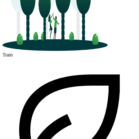
Train